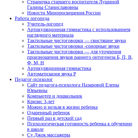
Страничка старшего воспитателя Лушиной
Галины Станиславовны
Новости Минпросвещения России
Работа логопеда
Учитель-логопед
Артикуляционная гимнастика с использованием
наглядного материала
Тактильные чистоговорки — свистящие звуки
Тактильные чистоговорки -сонорные звуки
Тактильные чистоговорки — для уточнения
произношения звуков раннего онтогенеза Б, П, В,
Ф, М, Н
Артикуляционная гимнастика
Автоматизация звука Р
Педагог-психолог
Сайт педагога-психолога Назаровой Елены
Юрьевны
Компьютер и дошкольник
Кризис 3-лет
Можно и нельзя в жизни ребенка
Одаренный ребенок
Первый раз в детский сад
Психологическая готовность ребенка к обучению
в школе
Су Джок массажеры