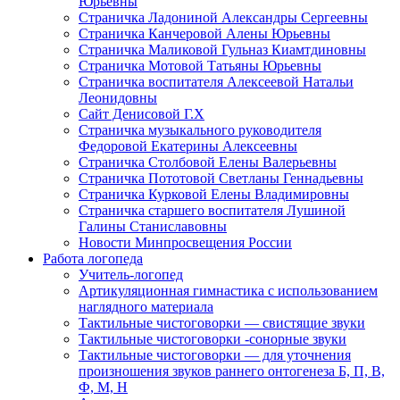
Юрьевны
Страничка Ладониной Александры Сергеевны
Страничка Канчеровой Алены Юрьевны
Страничка Маликовой Гульназ Киамтдиновны
Страничка Мотовой Татьяны Юрьевны
Cтраничка воспитателя Алексеевой Натальи
Леонидовны
Сайт Денисовой Г.Х
Страничка музыкального руководителя
Федоровой Екатерины Алексеевны
Страничка Столбовой Елены Валерьевны
Страничка Пототовой Светланы Геннадьевны
Страничка Курковой Елены Владимировны
Страничка старшего воспитателя Лушиной
Галины Станиславовны
Новости Минпросвещения России
Работа логопеда
Учитель-логопед
Артикуляционная гимнастика с использованием
наглядного материала
Тактильные чистоговорки — свистящие звуки
Тактильные чистоговорки -сонорные звуки
Тактильные чистоговорки — для уточнения
произношения звуков раннего онтогенеза Б, П, В,
Ф, М, Н