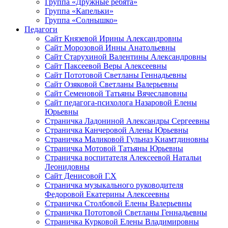
Группа «Дружные ребята»
Группа «Капельки»
Группа «Солнышко»
Педагоги
Сайт Князевой Ирины Александровны
Сайт Морозовой Инны Анатольевны
Сайт Старухиной Валентины Александровны
Сайт Паксеевой Веры Алексеевны
Сайт Пототовой Светланы Геннадьевны
Сайт Озяковой Светланы Валерьевны
Сайт Семеновой Татьяны Вячеславовны
Сайт педагога-психолога Назаровой Елены
Юрьевны
Страничка Ладониной Александры Сергеевны
Страничка Канчеровой Алены Юрьевны
Страничка Маликовой Гульназ Киамтдиновны
Страничка Мотовой Татьяны Юрьевны
Cтраничка воспитателя Алексеевой Натальи
Леонидовны
Сайт Денисовой Г.Х
Страничка музыкального руководителя
Федоровой Екатерины Алексеевны
Страничка Столбовой Елены Валерьевны
Страничка Пототовой Светланы Геннадьевны
Страничка Курковой Елены Владимировны