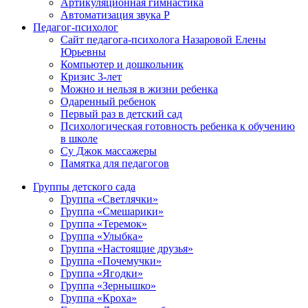
Артикуляционная гимнастика
Автоматизация звука Р
Педагог-психолог
Сайт педагога-психолога Назаровой Елены
Юрьевны
Компьютер и дошкольник
Кризис 3-лет
Можно и нельзя в жизни ребенка
Одаренный ребенок
Первый раз в детский сад
Психологическая готовность ребенка к обучению
в школе
Су Джок массажеры
Памятка для педагогов
Группы детского сада
Группа «Светлячки»
Группа «Смешарики»
Группа «Теремок»
Группа «Улыбка»
Группа «Настоящие друзья»
Группа «Почемучки»
Группа «Ягодки»
Группа «Зернышко»
Группа «Кроха»