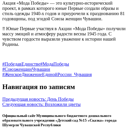
Акция «Мода Победы» — это культурно-исторический
проект, в рамках которого юные Первые создали образы и
стиль одежды 1940-х годов и приурочели к празднованию 81
годовщины, под эгидой Союза женщин Чувашии.
‼️ Юные Первые участвуя в Акции «Мода Победы» получили
массу эмоций и атмосферу радости весны 1945 года. С
чувством гордости выразили уважение к истории нашей
Родины.
#ПобедавЕдинстве
#МодаПобеды
#СоюзженщинЧувашии
#ЖенскоеДвижениеЕдинойРоссии_Чувашия
Навигация по записям
Предыдущая новость:
День Победы
Следующая новость:
Возложили цветы
Официальный сайт Муниципального бюджетного дошкольного
образовательного учреждения «Детский сад №15 «Сказка» города
Шумерля Чувашской Республики