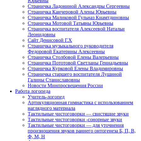
Юрьевны
Страничка Ладониной Александры Сергеевны
Страничка Канчеровой Алены Юрьевны
Страничка Маликовой Гульназ Киамтдиновны
Страничка Мотовой Татьяны Юрьевны
Cтраничка воспитателя Алексеевой Натальи
Леонидовны
Сайт Денисовой Г.Х
Страничка музыкального руководителя
Федоровой Екатерины Алексеевны
Страничка Столбовой Елены Валерьевны
Страничка Пототовой Светланы Геннадьевны
Страничка Курковой Елены Владимировны
Страничка старшего воспитателя Лушиной
Галины Станиславовны
Новости Минпросвещения России
Работа логопеда
Учитель-логопед
Артикуляционная гимнастика с использованием
наглядного материала
Тактильные чистоговорки — свистящие звуки
Тактильные чистоговорки -сонорные звуки
Тактильные чистоговорки — для уточнения
произношения звуков раннего онтогенеза Б, П, В,
Ф, М, Н