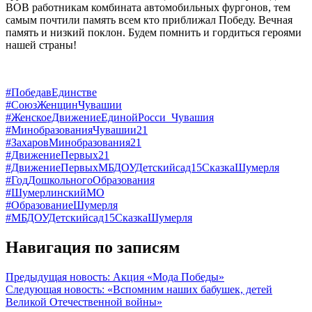
ВОВ работникам комбината автомобильных фургонов,
тем
самым почтили память всем кто приближал Победу. Вечная
память и низкий поклон. Будем помнить и гордиться героями
нашей страны!
#ПобедавЕдинстве
#СоюзЖенщинЧувашии
#ЖенскоеДвижениеЕдинойРосси_Чувашия
#МинобразованияЧувашии21
#ЗахаровМинобразования21
#ДвижениеПервых21
#ДвижениеПервыхМБДОУДетскийсад15СказкаШумерля
#ГодДошкольногоОбразования
#ШумерлинскийМО
#ОбразованиеШумерля
#МБДОУДетскийсад15СказкаШумерля
Навигация по записям
Предыдущая новость:
Акция «Мода Победы»
Следующая новость:
«Вспомним наших бабушек, детей
Великой Отечественной войны»