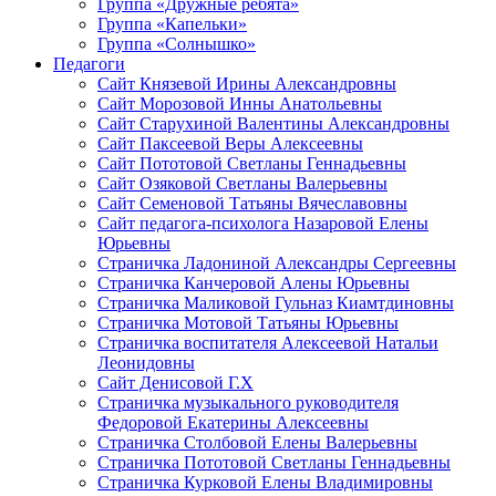
Группа «Дружные ребята»
Группа «Капельки»
Группа «Солнышко»
Педагоги
Сайт Князевой Ирины Александровны
Сайт Морозовой Инны Анатольевны
Сайт Старухиной Валентины Александровны
Сайт Паксеевой Веры Алексеевны
Сайт Пототовой Светланы Геннадьевны
Сайт Озяковой Светланы Валерьевны
Сайт Семеновой Татьяны Вячеславовны
Сайт педагога-психолога Назаровой Елены
Юрьевны
Страничка Ладониной Александры Сергеевны
Страничка Канчеровой Алены Юрьевны
Страничка Маликовой Гульназ Киамтдиновны
Страничка Мотовой Татьяны Юрьевны
Cтраничка воспитателя Алексеевой Натальи
Леонидовны
Сайт Денисовой Г.Х
Страничка музыкального руководителя
Федоровой Екатерины Алексеевны
Страничка Столбовой Елены Валерьевны
Страничка Пототовой Светланы Геннадьевны
Страничка Курковой Елены Владимировны