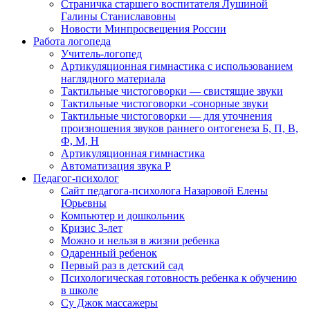
Страничка старшего воспитателя Лушиной
Галины Станиславовны
Новости Минпросвещения России
Работа логопеда
Учитель-логопед
Артикуляционная гимнастика с использованием
наглядного материала
Тактильные чистоговорки — свистящие звуки
Тактильные чистоговорки -сонорные звуки
Тактильные чистоговорки — для уточнения
произношения звуков раннего онтогенеза Б, П, В,
Ф, М, Н
Артикуляционная гимнастика
Автоматизация звука Р
Педагог-психолог
Сайт педагога-психолога Назаровой Елены
Юрьевны
Компьютер и дошкольник
Кризис 3-лет
Можно и нельзя в жизни ребенка
Одаренный ребенок
Первый раз в детский сад
Психологическая готовность ребенка к обучению
в школе
Су Джок массажеры