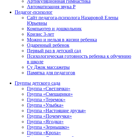
Артикуляционная гимнастика
Автоматизация звука Р
Педагог-психолог
Сайт педагога-психолога Назаровой Елены
Юрьевны
Компьютер и дошкольник
Кризис 3-лет
Можно и нельзя в жизни ребенка
Одаренный ребенок
Первый раз в детский сад
Психологическая готовность ребенка к обучению
в школе
Су Джок массажеры
Памятка для педагогов
Группы детского сада
Группа «Светлячки»
Группа «Смешарики»
Группа «Теремок»
Группа «Улыбка»
Группа «Настоящие друзья»
Группа «Почемучки»
Группа «Ягодки»
Группа «Зернышко»
Группа «Кроха»