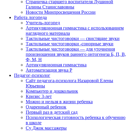
Страничка старшего воспитателя Лушиной
Галины Станиславовны
Новости Минпросвещения России
Работа логопеда
Учитель-логопед
Артикуляционная гимнастика с использованием
наглядного материала
Тактильные чистоговорки — свистящие звуки
Тактильные чистоговорки -сонорные звуки
Тактильные чистоговорки — для уточнения
произношения звуков раннего онтогенеза Б, П, В,
Ф, М, Н
Артикуляционная гимнастика
Автоматизация звука Р
Педагог-психолог
Сайт педагога-психолога Назаровой Елены
Юрьевны
Компьютер и дошкольник
Кризис 3-лет
Можно и нельзя в жизни ребенка
Одаренный ребенок
Первый раз в детский сад
Психологическая готовность ребенка к обучению
в школе
Су Джок массажеры