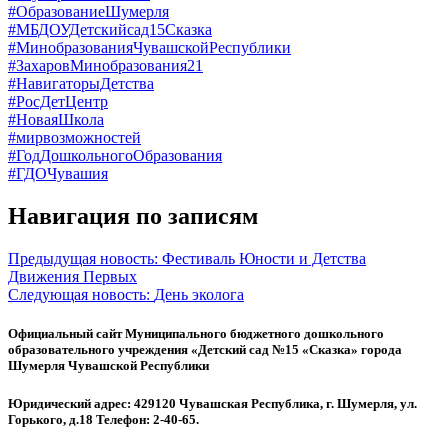
#ОбразованиеШумерля
#МБДОУДетскийсад15Сказка
#МинобразованияЧувашскойРеспублики
#ЗахаровМинобразования21
#НавигаторыДетства
#РосДетЦентр
#НоваяШкола
#мирвозможностей
#ГодДошкольногоОбразования
#ГДОЧувашия
Навигация по записям
Предыдущая новость:
Фестиваль Юности и Детства
Движения Первых
Следующая новость:
День эколога
Официальный сайт Муниципального бюджетного дошкольного
образовательного учреждения «Детский сад №15 «Сказка» города
Шумерля Чувашской Республики
Юридический адрес: 429120 Чувашская Республика, г. Шумерля, ул.
Горького, д.18 Телефон: 2-40-65.