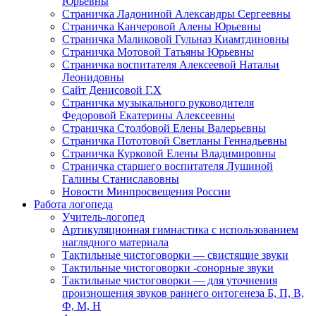
Юрьевны
Страничка Ладониной Александры Сергеевны
Страничка Канчеровой Алены Юрьевны
Страничка Маликовой Гульназ Киамтдиновны
Страничка Мотовой Татьяны Юрьевны
Cтраничка воспитателя Алексеевой Натальи
Леонидовны
Сайт Денисовой Г.Х
Страничка музыкального руководителя
Федоровой Екатерины Алексеевны
Страничка Столбовой Елены Валерьевны
Страничка Пототовой Светланы Геннадьевны
Страничка Курковой Елены Владимировны
Страничка старшего воспитателя Лушиной
Галины Станиславовны
Новости Минпросвещения России
Работа логопеда
Учитель-логопед
Артикуляционная гимнастика с использованием
наглядного материала
Тактильные чистоговорки — свистящие звуки
Тактильные чистоговорки -сонорные звуки
Тактильные чистоговорки — для уточнения
произношения звуков раннего онтогенеза Б, П, В,
Ф, М, Н