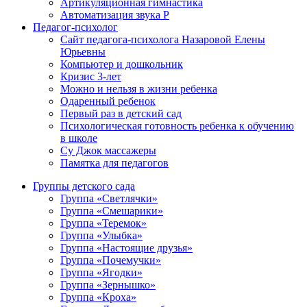
Артикуляционная гимнастика
Автоматизация звука Р
Педагог-психолог
Сайт педагога-психолога Назаровой Елены
Юрьевны
Компьютер и дошкольник
Кризис 3-лет
Можно и нельзя в жизни ребенка
Одаренный ребенок
Первый раз в детский сад
Психологическая готовность ребенка к обучению
в школе
Су Джок массажеры
Памятка для педагогов
Группы детского сада
Группа «Светлячки»
Группа «Смешарики»
Группа «Теремок»
Группа «Улыбка»
Группа «Настоящие друзья»
Группа «Почемучки»
Группа «Ягодки»
Группа «Зернышко»
Группа «Кроха»