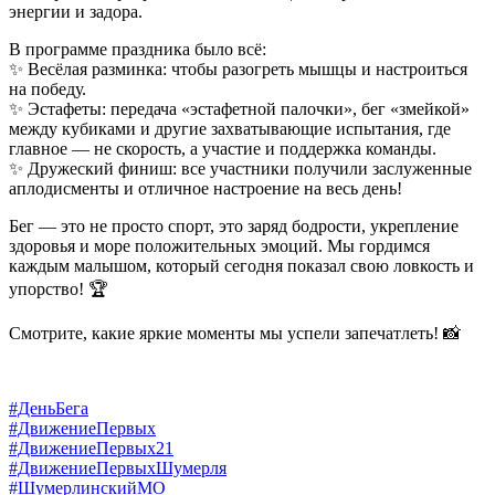
энергии и задора.
В программе праздника было всё:
✨ Весёлая разминка: чтобы разогреть мышцы и настроиться
на победу.
✨ Эстафеты: передача «эстафетной палочки», бег «змейкой»
между кубиками и другие захватывающие испытания, где
главное — не скорость, а участие и поддержка команды.
✨ Дружеский финиш: все участники получили заслуженные
аплодисменты и отличное настроение на весь день!
Бег — это не просто спорт, это заряд бодрости, укрепление
здоровья и море положительных эмоций. Мы гордимся
каждым малышом, который сегодня показал свою ловкость и
упорство! 🏆
Смотрите, какие яркие моменты мы успели запечатлеть! 📸
#ДеньБега
#ДвижениеПервых
#ДвижениеПервых21
#ДвижениеПервыхШумерля
#ШумерлинскийМО