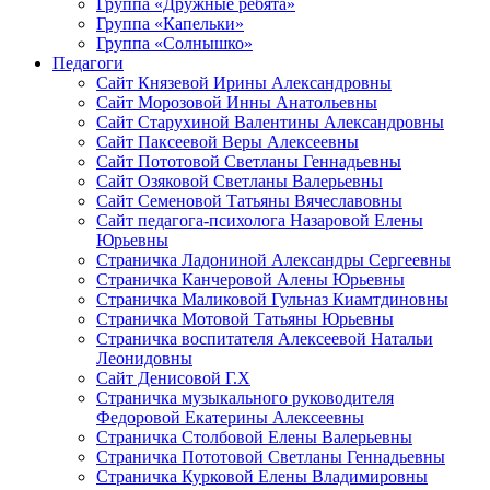
Группа «Дружные ребята»
Группа «Капельки»
Группа «Солнышко»
Педагоги
Сайт Князевой Ирины Александровны
Сайт Морозовой Инны Анатольевны
Сайт Старухиной Валентины Александровны
Сайт Паксеевой Веры Алексеевны
Сайт Пототовой Светланы Геннадьевны
Сайт Озяковой Светланы Валерьевны
Сайт Семеновой Татьяны Вячеславовны
Сайт педагога-психолога Назаровой Елены
Юрьевны
Страничка Ладониной Александры Сергеевны
Страничка Канчеровой Алены Юрьевны
Страничка Маликовой Гульназ Киамтдиновны
Страничка Мотовой Татьяны Юрьевны
Cтраничка воспитателя Алексеевой Натальи
Леонидовны
Сайт Денисовой Г.Х
Страничка музыкального руководителя
Федоровой Екатерины Алексеевны
Страничка Столбовой Елены Валерьевны
Страничка Пототовой Светланы Геннадьевны
Страничка Курковой Елены Владимировны