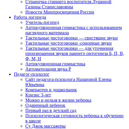
Страничка старшего воспитателя Лушиной
Галины Станиславовны
Новости Минпросвещения России
Работа логопеда
Учитель-логопед
Артикуляционная гимнастика с использованием
наглядного материала
Тактильные чистоговорки — свистящие звуки
Тактильные чистоговорки -сонорные звуки
Тактильные чистоговорки — для уточнения
произношения звуков раннего онтогенеза Б, П, В,
Ф, М, Н
Артикуляционная гимнастика
Автоматизация звука Р
Педагог-психолог
Сайт педагога-психолога Назаровой Елены
Юрьевны
Компьютер и дошкольник
Кризис 3-лет
Можно и нельзя в жизни ребенка
Одаренный ребенок
Первый раз в детский сад
Психологическая готовность ребенка к обучению
в школе
Су Джок массажеры