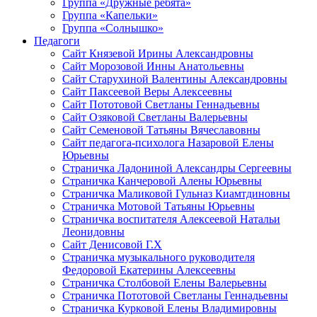
Группа «Дружные ребята»
Группа «Капельки»
Группа «Солнышко»
Педагоги
Сайт Князевой Ирины Александровны
Сайт Морозовой Инны Анатольевны
Сайт Старухиной Валентины Александровны
Сайт Паксеевой Веры Алексеевны
Сайт Пототовой Светланы Геннадьевны
Сайт Озяковой Светланы Валерьевны
Сайт Семеновой Татьяны Вячеславовны
Сайт педагога-психолога Назаровой Елены
Юрьевны
Страничка Ладониной Александры Сергеевны
Страничка Канчеровой Алены Юрьевны
Страничка Маликовой Гульназ Киамтдиновны
Страничка Мотовой Татьяны Юрьевны
Cтраничка воспитателя Алексеевой Натальи
Леонидовны
Сайт Денисовой Г.Х
Страничка музыкального руководителя
Федоровой Екатерины Алексеевны
Страничка Столбовой Елены Валерьевны
Страничка Пототовой Светланы Геннадьевны
Страничка Курковой Елены Владимировны