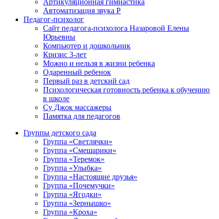
Артикуляционная гимнастика
Автоматизация звука Р
Педагог-психолог
Сайт педагога-психолога Назаровой Елены
Юрьевны
Компьютер и дошкольник
Кризис 3-лет
Можно и нельзя в жизни ребенка
Одаренный ребенок
Первый раз в детский сад
Психологическая готовность ребенка к обучению
в школе
Су Джок массажеры
Памятка для педагогов
Группы детского сада
Группа «Светлячки»
Группа «Смешарики»
Группа «Теремок»
Группа «Улыбка»
Группа «Настоящие друзья»
Группа «Почемучки»
Группа «Ягодки»
Группа «Зернышко»
Группа «Кроха»