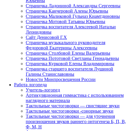
Юрьевны
Страничка Ладониной Александры Сергеевны
Страничка Канчеровой Алены Юрьевны
Страничка Маликовой Гульназ Киамтдиновны
Страничка Мотовой Татьяны Юрьевны
Cтраничка воспитателя Алексеевой Натальи
Леонидовны
Сайт Денисовой Г.Х
Страничка музыкального руководителя
Федоровой Екатерины Алексеевны
Страничка Столбовой Елены Валерьевны
Страничка Пототовой Светланы Геннадьевны
Страничка Курковой Елены Владимировны
Страничка старшего воспитателя Лушиной
Галины Станиславовны
Новости Минпросвещения России
Работа логопеда
Учитель-логопед
Артикуляционная гимнастика с использованием
наглядного материала
Тактильные чистоговорки — свистящие звуки
Тактильные чистоговорки -сонорные звуки
Тактильные чистоговорки — для уточнения
произношения звуков раннего онтогенеза Б, П, В,
Ф, М, Н