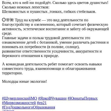
Всем, кто к ней ни подойдёт. Сколько здесь цветов душистых!
Сколько нежных лепестков:
Шелковистых и пушистых ,тонких, гибких стебельков.
💮🌸🌺 Труд на клумбе — это вид деятельности по
благоустройству и озеленению, который сочетает физическую
активность, эстетическое воспитание и заботу об окружающей
среде.
Главные задачи и польза трудовой деятельности это
ознакомление детей с ботаникой, умение различать растения и
понимать их потребности (в поливе, солнце),
развивитие ответственности усидчивости, аккуратности и
бережного отношения к природе.
А командная деятельность ребят помогает освоить навыки
совместного труда, взаимопомощи и облагораживания
территории.
Молодцы юные экологии!
#ШумерлинскийМО
#ЯркоВЧувашии
#ЮннатыПервых
#Мирвозможностей
#ер21
#ГодДошкольногоОбразования