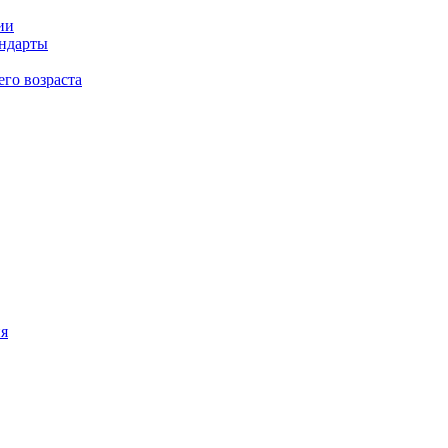
ии
андарты
его возраста
ия