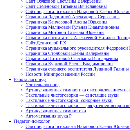
Сайт Озяковой Светланы Валерьевны
Сайт Семеновой Татьяны Вячеславовны
Сайт педагога-психолога Назаровой Елены Юрьев
Страничка Ладониной Александры Сергеевны
Страничка Канчеровой Алены Юрьевны
Страничка Маликовой Гульназ Киамтдиновны
Страничка Мотовой Татьяны Юрьевны
Cтраничка воспитателя Алексеевой Натальи Леон
Сайт Денисовой Г.Х
Страничка музыкального руководителя Федоровой
Страничка Столбовой Елены Валерьевны
Страничка Пототовой Светланы Геннадьевны
Страничка Курковой Елены Владимировны
Страничка старшего воспитателя Лушиной Галины
Новости Минпросвещения России
Работа логопеда
Учитель-логопед
Артикуляционная гимнастика с использованием наг
Тактильные чистоговорки — свистящие звуки
Тактильные чистоговорки -сонорные звуки
Тактильные чистоговорки — для уточнения произнош
Артикуляционная гимнастика
Автоматизация звука Р
Педагог-психолог
Сайт педагога-психолога Назаровой Елены Юрьев