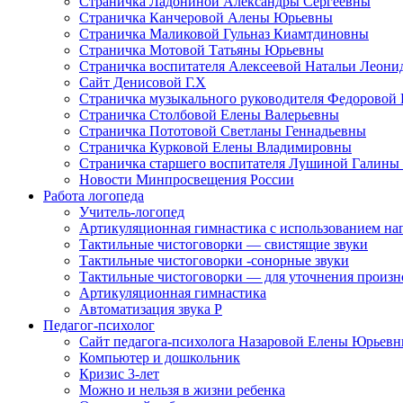
Страничка Ладониной Александры Сергеевны
Страничка Канчеровой Алены Юрьевны
Страничка Маликовой Гульназ Киамтдиновны
Страничка Мотовой Татьяны Юрьевны
Cтраничка воспитателя Алексеевой Натальи Леон
Сайт Денисовой Г.Х
Страничка музыкального руководителя Федоровой
Страничка Столбовой Елены Валерьевны
Страничка Пототовой Светланы Геннадьевны
Страничка Курковой Елены Владимировны
Страничка старшего воспитателя Лушиной Галины
Новости Минпросвещения России
Работа логопеда
Учитель-логопед
Артикуляционная гимнастика с использованием наг
Тактильные чистоговорки — свистящие звуки
Тактильные чистоговорки -сонорные звуки
Тактильные чистоговорки — для уточнения произнош
Артикуляционная гимнастика
Автоматизация звука Р
Педагог-психолог
Сайт педагога-психолога Назаровой Елены Юрьев
Компьютер и дошкольник
Кризис 3-лет
Можно и нельзя в жизни ребенка