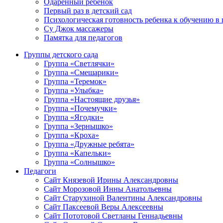
Одаренный ребенок
Первый раз в детский сад
Психологическая готовность ребенка к обучению в
Су Джок массажеры
Памятка для педагогов
Группы детского сада
Группа «Светлячки»
Группа «Смешарики»
Группа «Теремок»
Группа «Улыбка»
Группа «Настоящие друзья»
Группа «Почемучки»
Группа «Ягодки»
Группа «Зернышко»
Группа «Кроха»
Группа «Дружные ребята»
Группа «Капельки»
Группа «Солнышко»
Педагоги
Сайт Князевой Ирины Александровны
Сайт Морозовой Инны Анатольевны
Сайт Старухиной Валентины Александровны
Сайт Паксеевой Веры Алексеевны
Сайт Пототовой Светланы Геннадьевны