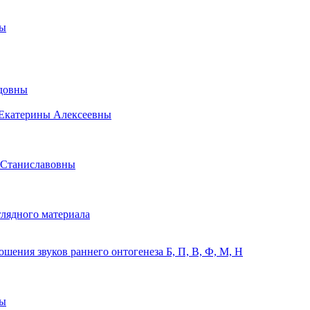
ны
идовны
 Екатерины Алексеевны
 Станиславовны
лядного материала
ения звуков раннего онтогенеза Б, П, В, Ф, М, Н
ны