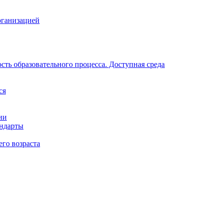
рганизацией
ть образовательного процесса. Доступная среда
ся
ии
андарты
его возраста