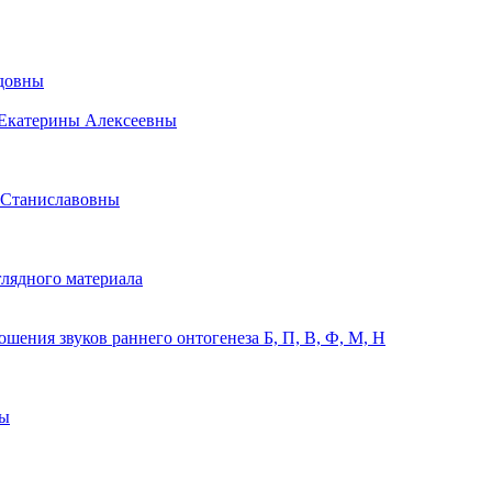
идовны
 Екатерины Алексеевны
 Станиславовны
лядного материала
ения звуков раннего онтогенеза Б, П, В, Ф, М, Н
ны