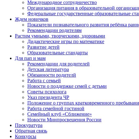
Международное сотрудничество
Организация питания в образовательной организац
Федеральные государственные образовательные ст
Ждем новичков
Показатели познавательного развития ребёнка ранн
Рекомендации родителям
Растим умными, творческими, здоровыми
Дидактические игры по математике
Развитие детей
Образовательные стандарты
Для пап и мам
Рекомендации для родителей
Детская литература
Обязанности родителй
Работа с семьей
Новости о поддержке семей с детьми
Советы психолога
Указ президента ЧР
Положение о группах кратковременного пребыван
Работа семейной гостиной
Семейный клуб «Сближение»
Новости Минпросвещения России
Прокуратура
Обратная связь
Конкурсы