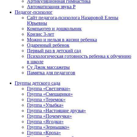
Артикуляционная гимнастика
Автоматизация звука Р
Педагог-психолог
Сайт педагога-психолога Назаровой Елены
Юрьевны
Компьютер и дошкольник
Кризис 3-лет
Можно и нельзя в жизни ребенка
Одаренный ребенок
Первый раз в детский сад
Психологическая готовность ребенка к обучению
в школе
Су Джок массажеры
Памятка для педагогов
Группы детского сада
Группа «Светлячки»
Группа «Смешарики»
Группа «Теремок»
Группа «Улыбка»
Группа «Настоящие друзья»
Группа «Почемучки»
Группа «Ягодки»
Группа «Зернышко»
Группа «Кроха»