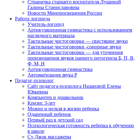
Страничка старшего воспитателя Лушиной
Галины Станиславовны
Новости Минпросвещения России
Работа логопеда
Учитель-логопед
Артикуляционная гимнастика с использованием
наглядного материала
Тактильные чистоговорки — свистящие звуки
Тактильные чистоговорки -сонорные звуки
Тактильные чистоговорки — для уточнения
произношения звуков раннего онтогенеза Б, П, В,
Ф, М, Н
Артикуляционная гимнастика
Автоматизация звука Р
Педагог-психолог
Сайт педагога-психолога Назаровой Елены
Юрьевны
Компьютер и дошкольник
Кризис 3-лет
Можно и нельзя в жизни ребенка
Одаренный ребенок
Первый раз в детский сад
Психологическая готовность ребенка к обучению
в школе
Су Джок массажеры