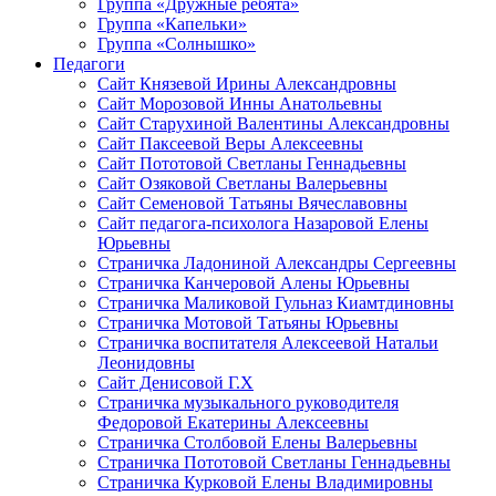
Группа «Дружные ребята»
Группа «Капельки»
Группа «Солнышко»
Педагоги
Сайт Князевой Ирины Александровны
Сайт Морозовой Инны Анатольевны
Сайт Старухиной Валентины Александровны
Сайт Паксеевой Веры Алексеевны
Сайт Пототовой Светланы Геннадьевны
Сайт Озяковой Светланы Валерьевны
Сайт Семеновой Татьяны Вячеславовны
Сайт педагога-психолога Назаровой Елены
Юрьевны
Страничка Ладониной Александры Сергеевны
Страничка Канчеровой Алены Юрьевны
Страничка Маликовой Гульназ Киамтдиновны
Страничка Мотовой Татьяны Юрьевны
Cтраничка воспитателя Алексеевой Натальи
Леонидовны
Сайт Денисовой Г.Х
Страничка музыкального руководителя
Федоровой Екатерины Алексеевны
Страничка Столбовой Елены Валерьевны
Страничка Пототовой Светланы Геннадьевны
Страничка Курковой Елены Владимировны