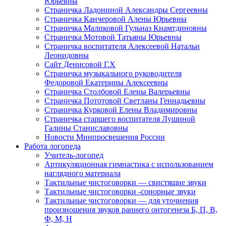
Юрьевны
Страничка Ладониной Александры Сергеевны
Страничка Канчеровой Алены Юрьевны
Страничка Маликовой Гульназ Киамтдиновны
Страничка Мотовой Татьяны Юрьевны
Cтраничка воспитателя Алексеевой Натальи
Леонидовны
Сайт Денисовой Г.Х
Страничка музыкального руководителя
Федоровой Екатерины Алексеевны
Страничка Столбовой Елены Валерьевны
Страничка Пототовой Светланы Геннадьевны
Страничка Курковой Елены Владимировны
Страничка старшего воспитателя Лушиной
Галины Станиславовны
Новости Минпросвещения России
Работа логопеда
Учитель-логопед
Артикуляционная гимнастика с использованием
наглядного материала
Тактильные чистоговорки — свистящие звуки
Тактильные чистоговорки -сонорные звуки
Тактильные чистоговорки — для уточнения
произношения звуков раннего онтогенеза Б, П, В,
Ф, М, Н