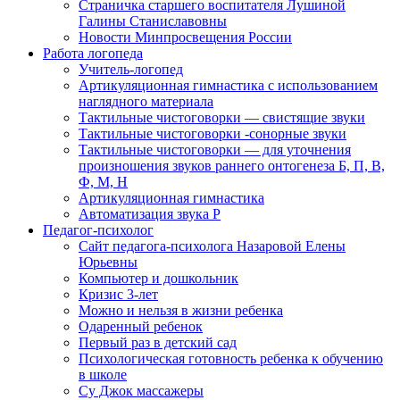
Страничка старшего воспитателя Лушиной
Галины Станиславовны
Новости Минпросвещения России
Работа логопеда
Учитель-логопед
Артикуляционная гимнастика с использованием
наглядного материала
Тактильные чистоговорки — свистящие звуки
Тактильные чистоговорки -сонорные звуки
Тактильные чистоговорки — для уточнения
произношения звуков раннего онтогенеза Б, П, В,
Ф, М, Н
Артикуляционная гимнастика
Автоматизация звука Р
Педагог-психолог
Сайт педагога-психолога Назаровой Елены
Юрьевны
Компьютер и дошкольник
Кризис 3-лет
Можно и нельзя в жизни ребенка
Одаренный ребенок
Первый раз в детский сад
Психологическая готовность ребенка к обучению
в школе
Су Джок массажеры