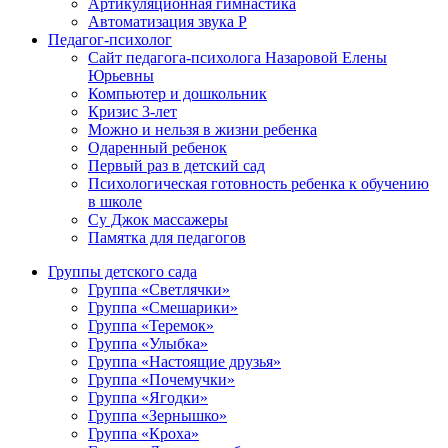
Артикуляционная гимнастика
Автоматизация звука Р
Педагог-психолог
Сайт педагога-психолога Назаровой Елены
Юрьевны
Компьютер и дошкольник
Кризис 3-лет
Можно и нельзя в жизни ребенка
Одаренный ребенок
Первый раз в детский сад
Психологическая готовность ребенка к обучению
в школе
Су Джок массажеры
Памятка для педагогов
Группы детского сада
Группа «Светлячки»
Группа «Смешарики»
Группа «Теремок»
Группа «Улыбка»
Группа «Настоящие друзья»
Группа «Почемучки»
Группа «Ягодки»
Группа «Зернышко»
Группа «Кроха»