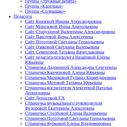
Группа «Дружные ребята»
Группа «Капельки»
Группа «Солнышко»
Педагоги
Сайт Князевой Ирины Александровны
Сайт Морозовой Инны Анатольевны
Сайт Старухиной Валентины Александровны
Сайт Паксеевой Веры Алексеевны
Сайт Пототовой Светланы Геннадьевны
Сайт Озяковой Светланы Валерьевны
Сайт Семеновой Татьяны Вячеславовны
Сайт педагога-психолога Назаровой Елены
Юрьевны
Страничка Ладониной Александры Сергеевны
Страничка Канчеровой Алены Юрьевны
Страничка Маликовой Гульназ Киамтдиновны
Страничка Мотовой Татьяны Юрьевны
Cтраничка воспитателя Алексеевой Натальи
Леонидовны
Сайт Денисовой Г.Х
Страничка музыкального руководителя
Федоровой Екатерины Алексеевны
Страничка Столбовой Елены Валерьевны
Страничка Пототовой Светланы Геннадьевны
Страничка Курковой Елены Владимировны