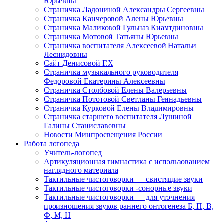
Юрьевны
Страничка Ладониной Александры Сергеевны
Страничка Канчеровой Алены Юрьевны
Страничка Маликовой Гульназ Киамтдиновны
Страничка Мотовой Татьяны Юрьевны
Cтраничка воспитателя Алексеевой Натальи
Леонидовны
Сайт Денисовой Г.Х
Страничка музыкального руководителя
Федоровой Екатерины Алексеевны
Страничка Столбовой Елены Валерьевны
Страничка Пототовой Светланы Геннадьевны
Страничка Курковой Елены Владимировны
Страничка старшего воспитателя Лушиной
Галины Станиславовны
Новости Минпросвещения России
Работа логопеда
Учитель-логопед
Артикуляционная гимнастика с использованием
наглядного материала
Тактильные чистоговорки — свистящие звуки
Тактильные чистоговорки -сонорные звуки
Тактильные чистоговорки — для уточнения
произношения звуков раннего онтогенеза Б, П, В,
Ф, М, Н