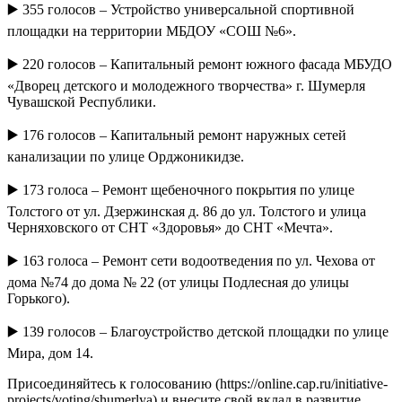
▶️ 355 голосов – Устройство универсальной спортивной
площадки на территории МБДОУ «СОШ №6».
▶️ 220 голосов – Капитальный ремонт южного фасада МБУДО
«Дворец детского и молодежного творчества» г. Шумерля
Чувашской Республики.
▶️ 176 голосов – Капитальный ремонт наружных сетей
канализации по улице Орджоникидзе.
▶️ 173 голоса – Ремонт щебеночного покрытия по улице
Толстого от ул. Дзержинская д. 86 до ул. Толстого и улица
Черняховского от СНТ «Здоровья» до СНТ «Мечта».
▶️ 163 голоса – Ремонт сети водоотведения по ул. Чехова от
дома №74 до дома № 22 (от улицы Подлесная до улицы
Горького).
▶️ 139 голосов – Благоустройство детской площадки по улице
Мира, дом 14.
Присоединяйтесь к голосованию (https://online.cap.ru/initiative-
projects/voting/shumerlya) и внесите свой вклад в развитие