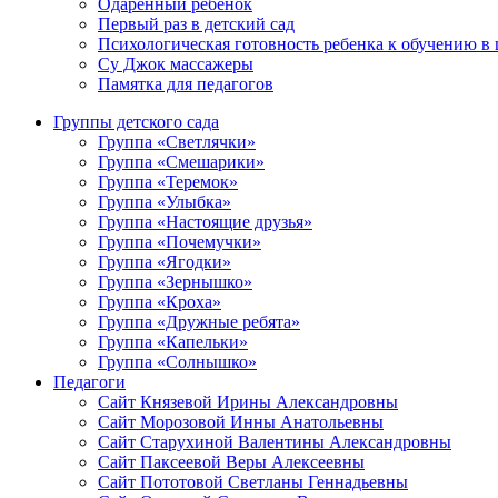
Одаренный ребенок
Первый раз в детский сад
Психологическая готовность ребенка к обучению в
Су Джок массажеры
Памятка для педагогов
Группы детского сада
Группа «Светлячки»
Группа «Смешарики»
Группа «Теремок»
Группа «Улыбка»
Группа «Настоящие друзья»
Группа «Почемучки»
Группа «Ягодки»
Группа «Зернышко»
Группа «Кроха»
Группа «Дружные ребята»
Группа «Капельки»
Группа «Солнышко»
Педагоги
Сайт Князевой Ирины Александровны
Сайт Морозовой Инны Анатольевны
Сайт Старухиной Валентины Александровны
Сайт Паксеевой Веры Алексеевны
Сайт Пототовой Светланы Геннадьевны