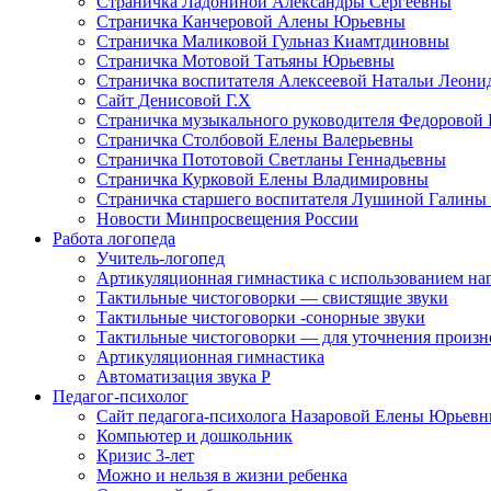
Страничка Ладониной Александры Сергеевны
Страничка Канчеровой Алены Юрьевны
Страничка Маликовой Гульназ Киамтдиновны
Страничка Мотовой Татьяны Юрьевны
Cтраничка воспитателя Алексеевой Натальи Леон
Сайт Денисовой Г.Х
Страничка музыкального руководителя Федоровой
Страничка Столбовой Елены Валерьевны
Страничка Пототовой Светланы Геннадьевны
Страничка Курковой Елены Владимировны
Страничка старшего воспитателя Лушиной Галины
Новости Минпросвещения России
Работа логопеда
Учитель-логопед
Артикуляционная гимнастика с использованием наг
Тактильные чистоговорки — свистящие звуки
Тактильные чистоговорки -сонорные звуки
Тактильные чистоговорки — для уточнения произнош
Артикуляционная гимнастика
Автоматизация звука Р
Педагог-психолог
Сайт педагога-психолога Назаровой Елены Юрьев
Компьютер и дошкольник
Кризис 3-лет
Можно и нельзя в жизни ребенка