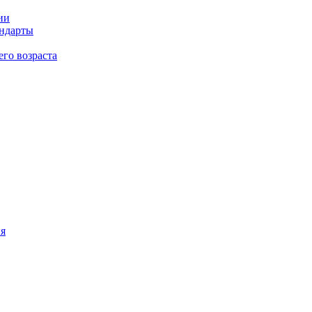
ии
андарты
его возраста
ия