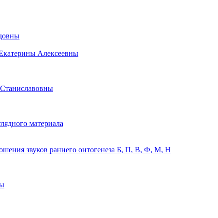
идовны
 Екатерины Алексеевны
 Станиславовны
лядного материала
ения звуков раннего онтогенеза Б, П, В, Ф, М, Н
ны