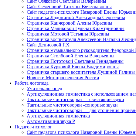
Сайт Озяковой Светланы Валерьевны
Сайт Семеновой Татьяны Вячеславовны
Сайт педагога-психолога Назаровой Елены Юрьев
Страничка Ладониной Александры Сергеевны
Страничка Канчеровой Алены Юрьевны
Страничка Маликовой Гульназ Киамтдиновны
Страничка Мотовой Татьяны Юрьевны
Cтраничка воспитателя Алексеевой Натальи Леон
Сайт Денисовой Г.Х
Страничка музыкального руководителя Федоровой
Страничка Столбовой Елены Валерьевны
Страничка Пототовой Светланы Геннадьевны
Страничка Курковой Елены Владимировны
Страничка старшего воспитателя Лушиной Галины
Новости Минпросвещения России
Работа логопеда
Учитель-логопед
Артикуляционная гимнастика с использованием наг
Тактильные чистоговорки — свистящие звуки
Тактильные чистоговорки -сонорные звуки
Тактильные чистоговорки — для уточнения произнош
Артикуляционная гимнастика
Автоматизация звука Р
Педагог-психолог
Сайт педагога-психолога Назаровой Елены Юрьев