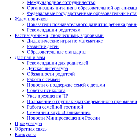
Международное сотрудничество
Организация питания в образовательной организац
Федеральные государственные образовательные ст
Ждем новичков
Показатели познавательного развития ребёнка ранн
Рекомендации родителям
Растим умными, творческими, здоровыми
Дидактические игры по математике
Развитие детей
Образовательные стандарты
Для пап и мам
Рекомендации для родителей
Детская литература
Обязанности родителй
Работа с семьей
Новости о поддержке семей с детьми
Советы психолога
Указ президента ЧР
Положение о группах кратковременного пребыван
Работа семейной гостиной
Семейный клуб «Сближение»
Новости Минпросвещения России
Прокуратура
Обратная связь
Конкурсы