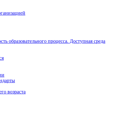
рганизацией
ть образовательного процесса. Доступная среда
ся
ии
андарты
его возраста