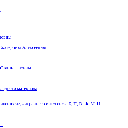
ны
идовны
 Екатерины Алексеевны
 Станиславовны
лядного материала
ения звуков раннего онтогенеза Б, П, В, Ф, М, Н
ны