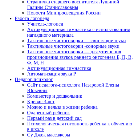
Страничка старшего воспитателя Лушиной
Галины Станиславовны
Новости Минпросвещения России
Работа логопеда
Учитель-логопед
Артикуляционная гимнастика с использованием
наглядного материала
Тактильные чистоговорки — свистящие звуки
Тактильные чистоговорки -сонорные звуки
Тактильные чистоговорки — для уточнения
произношения звуков раннего онтогенеза Б, П, В,
Ф, М, Н
Артикуляционная гимнастика
Автоматизация звука Р
Педагог-психолог
Сайт педагога-психолога Назаровой Елены
Юрьевны
Компьютер и дошкольник
Кризис 3-лет
Можно и нельзя в жизни ребенка
Одаренный ребенок
Первый раз в детский сад
Психологическая готовность ребенка к обучению
в школе
Су Джок массажеры