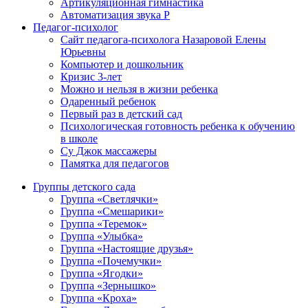
Артикуляционная гимнастика
Автоматизация звука Р
Педагог-психолог
Сайт педагога-психолога Назаровой Елены
Юрьевны
Компьютер и дошкольник
Кризис 3-лет
Можно и нельзя в жизни ребенка
Одаренный ребенок
Первый раз в детский сад
Психологическая готовность ребенка к обучению
в школе
Су Джок массажеры
Памятка для педагогов
Группы детского сада
Группа «Светлячки»
Группа «Смешарики»
Группа «Теремок»
Группа «Улыбка»
Группа «Настоящие друзья»
Группа «Почемучки»
Группа «Ягодки»
Группа «Зернышко»
Группа «Кроха»