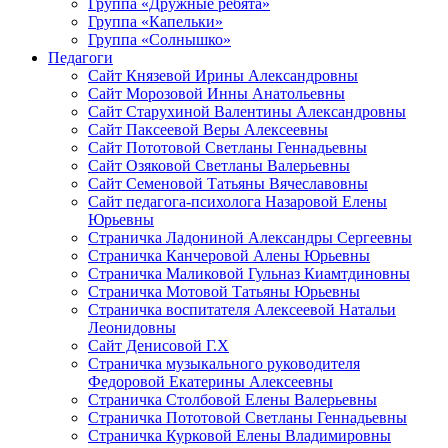
Группа «Дружные ребята»
Группа «Капельки»
Группа «Солнышко»
Педагоги
Сайт Князевой Ирины Александровны
Сайт Морозовой Инны Анатольевны
Сайт Старухиной Валентины Александровны
Сайт Паксеевой Веры Алексеевны
Сайт Пототовой Светланы Геннадьевны
Сайт Озяковой Светланы Валерьевны
Сайт Семеновой Татьяны Вячеславовны
Сайт педагога-психолога Назаровой Елены
Юрьевны
Страничка Ладониной Александры Сергеевны
Страничка Канчеровой Алены Юрьевны
Страничка Маликовой Гульназ Киамтдиновны
Страничка Мотовой Татьяны Юрьевны
Cтраничка воспитателя Алексеевой Натальи
Леонидовны
Сайт Денисовой Г.Х
Страничка музыкального руководителя
Федоровой Екатерины Алексеевны
Страничка Столбовой Елены Валерьевны
Страничка Пототовой Светланы Геннадьевны
Страничка Курковой Елены Владимировны