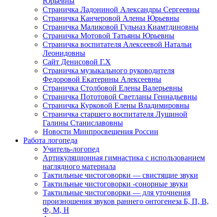
Юрьевны
Страничка Ладониной Александры Сергеевны
Страничка Канчеровой Алены Юрьевны
Страничка Маликовой Гульназ Киамтдиновны
Страничка Мотовой Татьяны Юрьевны
Cтраничка воспитателя Алексеевой Натальи
Леонидовны
Сайт Денисовой Г.Х
Страничка музыкального руководителя
Федоровой Екатерины Алексеевны
Страничка Столбовой Елены Валерьевны
Страничка Пототовой Светланы Геннадьевны
Страничка Курковой Елены Владимировны
Страничка старшего воспитателя Лушиной
Галины Станиславовны
Новости Минпросвещения России
Работа логопеда
Учитель-логопед
Артикуляционная гимнастика с использованием
наглядного материала
Тактильные чистоговорки — свистящие звуки
Тактильные чистоговорки -сонорные звуки
Тактильные чистоговорки — для уточнения
произношения звуков раннего онтогенеза Б, П, В,
Ф, М, Н