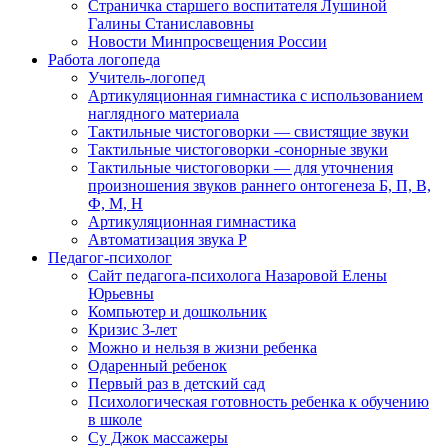
Страничка старшего воспитателя Лушиной
Галины Станиславовны
Новости Минпросвещения России
Работа логопеда
Учитель-логопед
Артикуляционная гимнастика с использованием
наглядного материала
Тактильные чистоговорки — свистящие звуки
Тактильные чистоговорки -сонорные звуки
Тактильные чистоговорки — для уточнения
произношения звуков раннего онтогенеза Б, П, В,
Ф, М, Н
Артикуляционная гимнастика
Автоматизация звука Р
Педагог-психолог
Сайт педагога-психолога Назаровой Елены
Юрьевны
Компьютер и дошкольник
Кризис 3-лет
Можно и нельзя в жизни ребенка
Одаренный ребенок
Первый раз в детский сад
Психологическая готовность ребенка к обучению
в школе
Су Джок массажеры