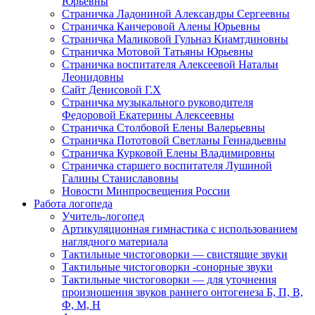
Юрьевны
Страничка Ладониной Александры Сергеевны
Страничка Канчеровой Алены Юрьевны
Страничка Маликовой Гульназ Киамтдиновны
Страничка Мотовой Татьяны Юрьевны
Cтраничка воспитателя Алексеевой Натальи
Леонидовны
Сайт Денисовой Г.Х
Страничка музыкального руководителя
Федоровой Екатерины Алексеевны
Страничка Столбовой Елены Валерьевны
Страничка Пототовой Светланы Геннадьевны
Страничка Курковой Елены Владимировны
Страничка старшего воспитателя Лушиной
Галины Станиславовны
Новости Минпросвещения России
Работа логопеда
Учитель-логопед
Артикуляционная гимнастика с использованием
наглядного материала
Тактильные чистоговорки — свистящие звуки
Тактильные чистоговорки -сонорные звуки
Тактильные чистоговорки — для уточнения
произношения звуков раннего онтогенеза Б, П, В,
Ф, М, Н