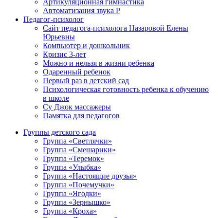
Артикуляционная гимнастика
Автоматизация звука Р
Педагог-психолог
Сайт педагога-психолога Назаровой Елены
Юрьевны
Компьютер и дошкольник
Кризис 3-лет
Можно и нельзя в жизни ребенка
Одаренный ребенок
Первый раз в детский сад
Психологическая готовность ребенка к обучению
в школе
Су Джок массажеры
Памятка для педагогов
Группы детского сада
Группа «Светлячки»
Группа «Смешарики»
Группа «Теремок»
Группа «Улыбка»
Группа «Настоящие друзья»
Группа «Почемучки»
Группа «Ягодки»
Группа «Зернышко»
Группа «Кроха»