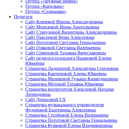
Группа «Дружные ребята»
Группа «Капельки»
Группа «Солнышко»
Педагоги
Сайт Князевой Ирины Александровны
Сайт Морозовой Инны Анатольевны
Сайт Старухиной Валентины Александровны
Сайт Паксеевой Веры Алексеевны
Сайт Пототовой Светланы Геннадьевны
Сайт Озяковой Светланы Валерьевны
Сайт Семеновой Татьяны Вячеславовны
Сайт педагога-психолога Назаровой Елены
Юрьевны
Страничка Ладониной Александры Сергеевны
Страничка Канчеровой Алены Юрьевны
Страничка Маликовой Гульназ Киамтдиновны
Страничка Мотовой Татьяны Юрьевны
Cтраничка воспитателя Алексеевой Натальи
Леонидовны
Сайт Денисовой Г.Х
Страничка музыкального руководителя
Федоровой Екатерины Алексеевны
Страничка Столбовой Елены Валерьевны
Страничка Пототовой Светланы Геннадьевны
Страничка Курковой Елены Владимировны