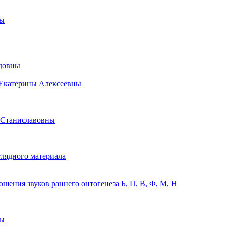
ны
идовны
 Екатерины Алексеевны
 Станиславовны
лядного материала
ения звуков раннего онтогенеза Б, П, В, Ф, М, Н
ны