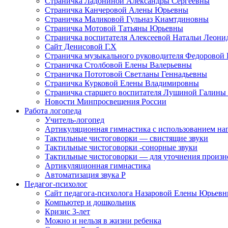
Страничка Ладониной Александры Сергеевны
Страничка Канчеровой Алены Юрьевны
Страничка Маликовой Гульназ Киамтдиновны
Страничка Мотовой Татьяны Юрьевны
Cтраничка воспитателя Алексеевой Натальи Леон
Сайт Денисовой Г.Х
Страничка музыкального руководителя Федоровой
Страничка Столбовой Елены Валерьевны
Страничка Пототовой Светланы Геннадьевны
Страничка Курковой Елены Владимировны
Страничка старшего воспитателя Лушиной Галины
Новости Минпросвещения России
Работа логопеда
Учитель-логопед
Артикуляционная гимнастика с использованием наг
Тактильные чистоговорки — свистящие звуки
Тактильные чистоговорки -сонорные звуки
Тактильные чистоговорки — для уточнения произнош
Артикуляционная гимнастика
Автоматизация звука Р
Педагог-психолог
Сайт педагога-психолога Назаровой Елены Юрьев
Компьютер и дошкольник
Кризис 3-лет
Можно и нельзя в жизни ребенка