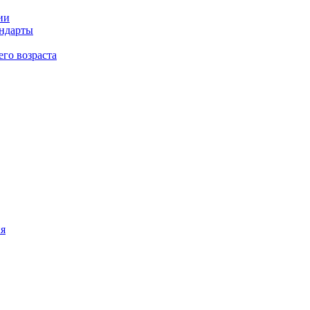
ии
андарты
его возраста
ия