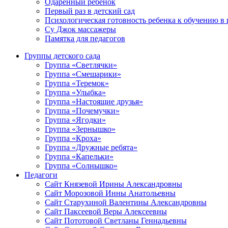
Одаренный ребенок
Первый раз в детский сад
Психологическая готовность ребенка к обучению в
Су Джок массажеры
Памятка для педагогов
Группы детского сада
Группа «Светлячки»
Группа «Смешарики»
Группа «Теремок»
Группа «Улыбка»
Группа «Настоящие друзья»
Группа «Почемучки»
Группа «Ягодки»
Группа «Зернышко»
Группа «Кроха»
Группа «Дружные ребята»
Группа «Капельки»
Группа «Солнышко»
Педагоги
Сайт Князевой Ирины Александровны
Сайт Морозовой Инны Анатольевны
Сайт Старухиной Валентины Александровны
Сайт Паксеевой Веры Алексеевны
Сайт Пототовой Светланы Геннадьевны