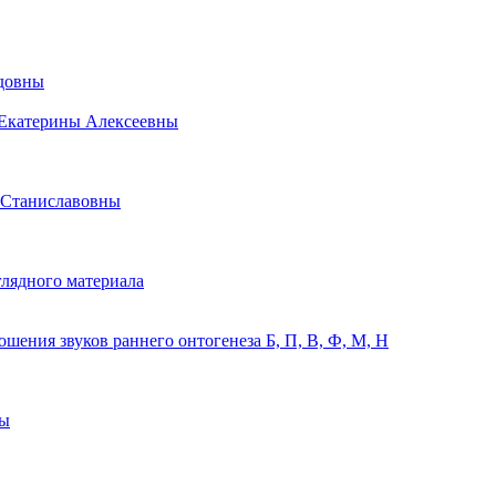
идовны
 Екатерины Алексеевны
 Станиславовны
лядного материала
ения звуков раннего онтогенеза Б, П, В, Ф, М, Н
ны