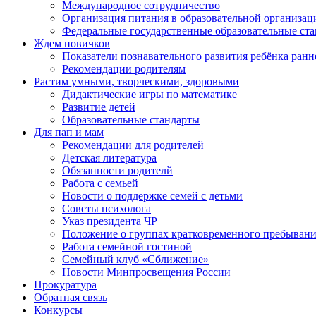
Международное сотрудничество
Организация питания в образовательной организац
Федеральные государственные образовательные ст
Ждем новичков
Показатели познавательного развития ребёнка ранн
Рекомендации родителям
Растим умными, творческими, здоровыми
Дидактические игры по математике
Развитие детей
Образовательные стандарты
Для пап и мам
Рекомендации для родителей
Детская литература
Обязанности родителй
Работа с семьей
Новости о поддержке семей с детьми
Советы психолога
Указ президента ЧР
Положение о группах кратковременного пребыван
Работа семейной гостиной
Семейный клуб «Сближение»
Новости Минпросвещения России
Прокуратура
Обратная связь
Конкурсы