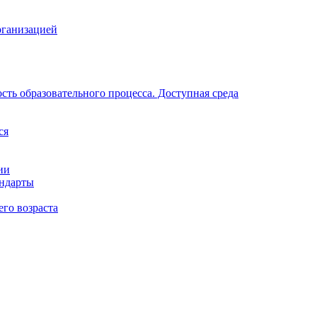
рганизацией
ть образовательного процесса. Доступная среда
ся
ии
андарты
его возраста