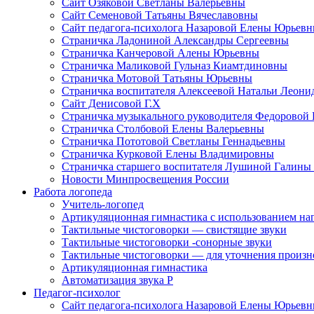
Сайт Озяковой Светланы Валерьевны
Сайт Семеновой Татьяны Вячеславовны
Сайт педагога-психолога Назаровой Елены Юрьев
Страничка Ладониной Александры Сергеевны
Страничка Канчеровой Алены Юрьевны
Страничка Маликовой Гульназ Киамтдиновны
Страничка Мотовой Татьяны Юрьевны
Cтраничка воспитателя Алексеевой Натальи Леон
Сайт Денисовой Г.Х
Страничка музыкального руководителя Федоровой
Страничка Столбовой Елены Валерьевны
Страничка Пототовой Светланы Геннадьевны
Страничка Курковой Елены Владимировны
Страничка старшего воспитателя Лушиной Галины
Новости Минпросвещения России
Работа логопеда
Учитель-логопед
Артикуляционная гимнастика с использованием наг
Тактильные чистоговорки — свистящие звуки
Тактильные чистоговорки -сонорные звуки
Тактильные чистоговорки — для уточнения произнош
Артикуляционная гимнастика
Автоматизация звука Р
Педагог-психолог
Сайт педагога-психолога Назаровой Елены Юрьев