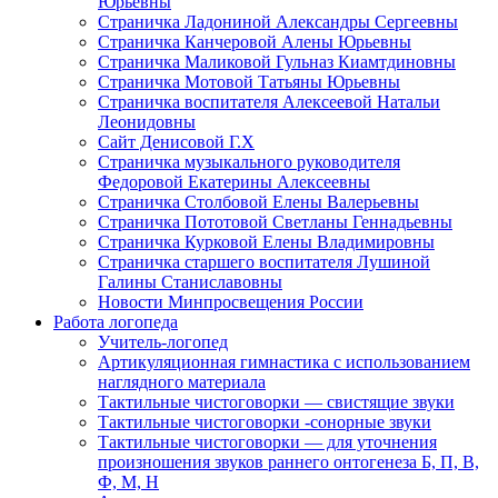
Юрьевны
Страничка Ладониной Александры Сергеевны
Страничка Канчеровой Алены Юрьевны
Страничка Маликовой Гульназ Киамтдиновны
Страничка Мотовой Татьяны Юрьевны
Cтраничка воспитателя Алексеевой Натальи
Леонидовны
Сайт Денисовой Г.Х
Страничка музыкального руководителя
Федоровой Екатерины Алексеевны
Страничка Столбовой Елены Валерьевны
Страничка Пототовой Светланы Геннадьевны
Страничка Курковой Елены Владимировны
Страничка старшего воспитателя Лушиной
Галины Станиславовны
Новости Минпросвещения России
Работа логопеда
Учитель-логопед
Артикуляционная гимнастика с использованием
наглядного материала
Тактильные чистоговорки — свистящие звуки
Тактильные чистоговорки -сонорные звуки
Тактильные чистоговорки — для уточнения
произношения звуков раннего онтогенеза Б, П, В,
Ф, М, Н