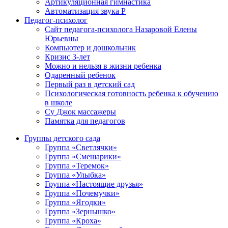
Артикуляционная гимнастика
Автоматизация звука Р
Педагог-психолог
Сайт педагога-психолога Назаровой Елены
Юрьевны
Компьютер и дошкольник
Кризис 3-лет
Можно и нельзя в жизни ребенка
Одаренный ребенок
Первый раз в детский сад
Психологическая готовность ребенка к обучению
в школе
Су Джок массажеры
Памятка для педагогов
Группы детского сада
Группа «Светлячки»
Группа «Смешарики»
Группа «Теремок»
Группа «Улыбка»
Группа «Настоящие друзья»
Группа «Почемучки»
Группа «Ягодки»
Группа «Зернышко»
Группа «Кроха»