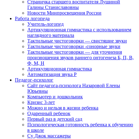
Страничка старшего воспитателя Лушиной
Галины Станиславовны
Новости Минпросвещения России
Работа логопеда
Учитель-логопед
Артикуляционная гимнастика с использованием
наглядного материала
Тактильные чистоговорки — свистящие звуки
Тактильные чистоговорки -сонорные звуки
Тактильные чистоговорки — для уточнения
произношения звуков раннего онтогенеза Б, П, В,
Ф, М, Н
Артикуляционная гимнастика
Автоматизация звука Р
Педагог-психолог
Сайт педагога-психолога Назаровой Елены
Юрьевны
Компьютер и дошкольник
Кризис 3-лет
Можно и нельзя в жизни ребенка
Одаренный ребенок
Первый раз в детский сад
Психологическая готовность ребенка к обучению
в школе
Су Джок массажеры