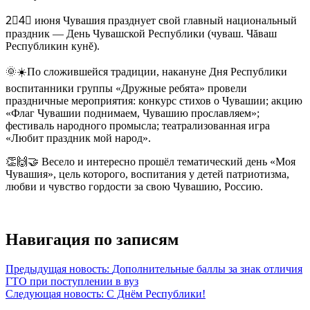
2⃣4⃣ июня Чувашия празднует свой главный национальный
праздник — День Чувашской Республики (чуваш. Чăваш
Республикин кунĕ).
🌞☀️По сложившейся традиции, накануне Дня Республики
воспитанники группы «Дружные ребята» провели
праздничные мероприятия: конкурс стихов о Чувашии; акцию
«Флаг Чувашии поднимаем, Чувашию прославляем»;
фестиваль народного промысла; театрализованная игра
«Любит праздник мой народ».
👏🙌🤝 Весело и интересно прошёл тематический день «Моя
Чувашия», цель которого, воспитания у детей патриотизма,
любви и чувство гордости за свою Чувашию, Россию.
Навигация по записям
Предыдущая новость:
Дополнительные баллы за знак отличия
ГТО при поступлении в вуз
Следующая новость:
C Днём Республики!