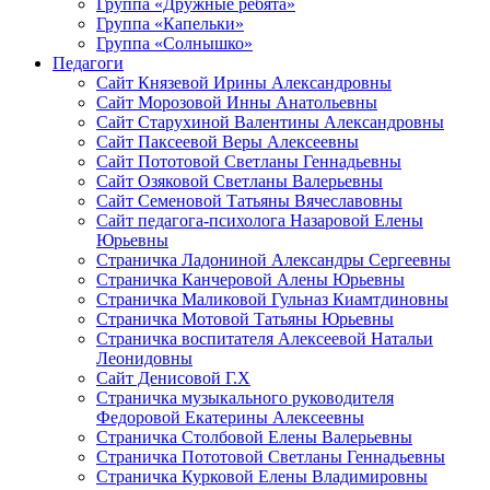
Группа «Дружные ребята»
Группа «Капельки»
Группа «Солнышко»
Педагоги
Сайт Князевой Ирины Александровны
Сайт Морозовой Инны Анатольевны
Сайт Старухиной Валентины Александровны
Сайт Паксеевой Веры Алексеевны
Сайт Пототовой Светланы Геннадьевны
Сайт Озяковой Светланы Валерьевны
Сайт Семеновой Татьяны Вячеславовны
Сайт педагога-психолога Назаровой Елены
Юрьевны
Страничка Ладониной Александры Сергеевны
Страничка Канчеровой Алены Юрьевны
Страничка Маликовой Гульназ Киамтдиновны
Страничка Мотовой Татьяны Юрьевны
Cтраничка воспитателя Алексеевой Натальи
Леонидовны
Сайт Денисовой Г.Х
Страничка музыкального руководителя
Федоровой Екатерины Алексеевны
Страничка Столбовой Елены Валерьевны
Страничка Пототовой Светланы Геннадьевны
Страничка Курковой Елены Владимировны