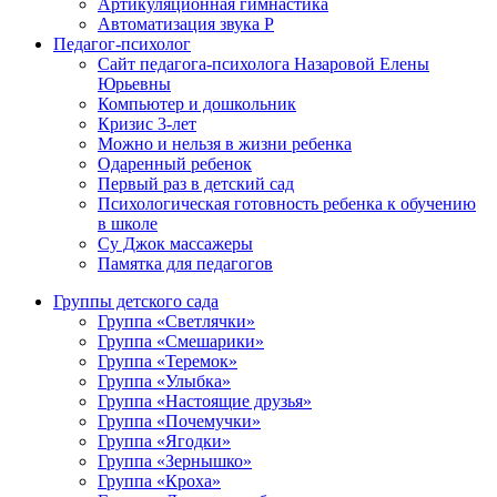
Артикуляционная гимнастика
Автоматизация звука Р
Педагог-психолог
Сайт педагога-психолога Назаровой Елены
Юрьевны
Компьютер и дошкольник
Кризис 3-лет
Можно и нельзя в жизни ребенка
Одаренный ребенок
Первый раз в детский сад
Психологическая готовность ребенка к обучению
в школе
Су Джок массажеры
Памятка для педагогов
Группы детского сада
Группа «Светлячки»
Группа «Смешарики»
Группа «Теремок»
Группа «Улыбка»
Группа «Настоящие друзья»
Группа «Почемучки»
Группа «Ягодки»
Группа «Зернышко»
Группа «Кроха»