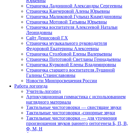
Юрьевны
Страничка Ладониной Александры Сергеевны
Страничка Канчеровой Алены Юрьевны
Страничка Маликовой Гульназ Киамтдиновны
Страничка Мотовой Татьяны Юрьевны
Cтраничка воспитателя Алексеевой Натальи
Леонидовны
Сайт Денисовой Г.Х
Страничка музыкального руководителя
Федоровой Екатерины Алексеевны
Страничка Столбовой Елены Валерьевны
Страничка Пототовой Светланы Геннадьевны
Страничка Курковой Елены Владимировны
Страничка старшего воспитателя Лушиной
Галины Станиславовны
Новости Минпросвещения России
Работа логопеда
Учитель-логопед
Артикуляционная гимнастика с использованием
наглядного материала
Тактильные чистоговорки — свистящие звуки
Тактильные чистоговорки -сонорные звуки
Тактильные чистоговорки — для уточнения
произношения звуков раннего онтогенеза Б, П, В,
Ф, М, Н