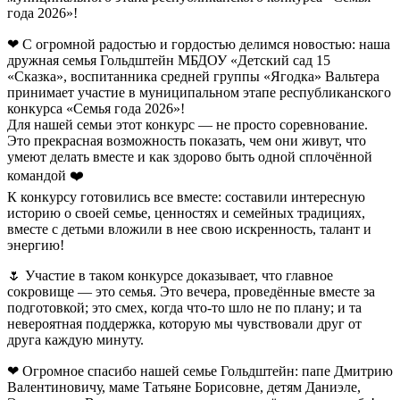
года 2026»!
❤ С огромной радостью и гордостью делимся новостью: наша
дружная семья Гольдштейн МБДОУ «Детский сад 15
«Сказка», воспитанника средней группы «Ягодка» Вальтера
принимает участие в муниципальном этапе республиканского
конкурса «Семья года 2026»!
Для нашей семьи этот конкурс — не просто соревнование.
Это прекрасная возможность показать, чем они живут, что
умеют делать вместе и как здорово быть одной сплочённой
командой ❤️
К конкурсу готовились все вместе: составили интересную
историю о своей семье, ценностях и семейных традициях,
вместе с детьми вложили в нее свою искренность, талант и
энергию!
🌷 Участие в таком конкурсе доказывает, что главное
сокровище — это семья. Это вечера, проведённые вместе за
подготовкой; это смех, когда что-то шло не по плану; и та
невероятная поддержка, которую мы чувствовали друг от
друга каждую минуту.
❤ Огромное спасибо нашей семье Гольдштейн: папе Дмитрию
Валентиновичу, маме Татьяне Борисовне, детям Даниэле,