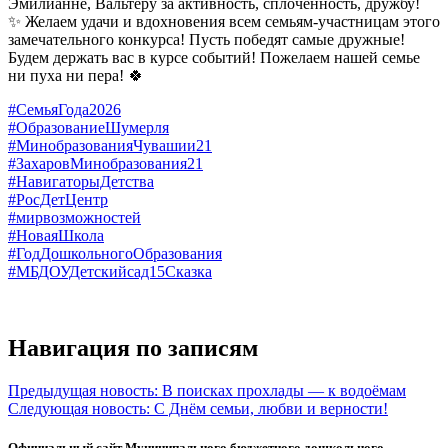
Эмилианне, Вальтеру за активность, сплочённость, дружбу!
✨ Желаем удачи и вдохновения всем семьям-участницам этого
замечательного конкурса! Пусть победят самые дружные!
Будем держать вас в курсе событий! Пожелаем нашей семье
ни пуха ни пера! 🍀
#СемьяГода2026
#ОбразованиеШумерля
#МинобразованияЧувашии21
#ЗахаровМинобразования21
#НавигаторыДетства
#РосДетЦентр
#мирвозможностей
#НоваяШкола
#ГодДошкольногоОбразования
#МБДОУДетскийсад15Сказка
Навигация по записям
Предыдущая новость:
В поисках прохлады — к водоёмам
Следующая новость:
С Днём семьи, любви и верности!
Официальный сайт Муниципального бюджетного дошкольного