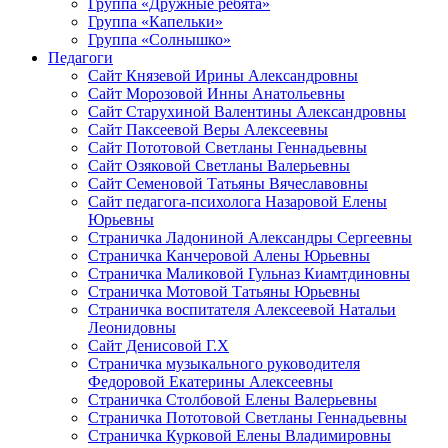
Группа «Дружные ребята»
Группа «Капельки»
Группа «Солнышко»
Педагоги
Сайт Князевой Ирины Александровны
Сайт Морозовой Инны Анатольевны
Сайт Старухиной Валентины Александровны
Сайт Паксеевой Веры Алексеевны
Сайт Пототовой Светланы Геннадьевны
Сайт Озяковой Светланы Валерьевны
Сайт Семеновой Татьяны Вячеславовны
Сайт педагога-психолога Назаровой Елены
Юрьевны
Страничка Ладониной Александры Сергеевны
Страничка Канчеровой Алены Юрьевны
Страничка Маликовой Гульназ Киамтдиновны
Страничка Мотовой Татьяны Юрьевны
Cтраничка воспитателя Алексеевой Натальи
Леонидовны
Сайт Денисовой Г.Х
Страничка музыкального руководителя
Федоровой Екатерины Алексеевны
Страничка Столбовой Елены Валерьевны
Страничка Пототовой Светланы Геннадьевны
Страничка Курковой Елены Владимировны