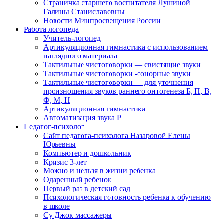
Страничка старшего воспитателя Лушиной
Галины Станиславовны
Новости Минпросвещения России
Работа логопеда
Учитель-логопед
Артикуляционная гимнастика с использованием
наглядного материала
Тактильные чистоговорки — свистящие звуки
Тактильные чистоговорки -сонорные звуки
Тактильные чистоговорки — для уточнения
произношения звуков раннего онтогенеза Б, П, В,
Ф, М, Н
Артикуляционная гимнастика
Автоматизация звука Р
Педагог-психолог
Сайт педагога-психолога Назаровой Елены
Юрьевны
Компьютер и дошкольник
Кризис 3-лет
Можно и нельзя в жизни ребенка
Одаренный ребенок
Первый раз в детский сад
Психологическая готовность ребенка к обучению
в школе
Су Джок массажеры