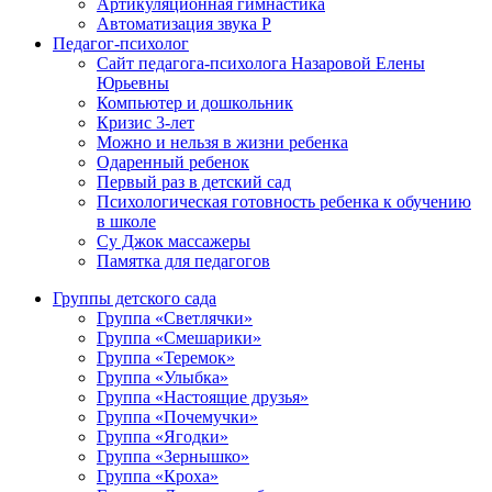
Артикуляционная гимнастика
Автоматизация звука Р
Педагог-психолог
Сайт педагога-психолога Назаровой Елены
Юрьевны
Компьютер и дошкольник
Кризис 3-лет
Можно и нельзя в жизни ребенка
Одаренный ребенок
Первый раз в детский сад
Психологическая готовность ребенка к обучению
в школе
Су Джок массажеры
Памятка для педагогов
Группы детского сада
Группа «Светлячки»
Группа «Смешарики»
Группа «Теремок»
Группа «Улыбка»
Группа «Настоящие друзья»
Группа «Почемучки»
Группа «Ягодки»
Группа «Зернышко»
Группа «Кроха»