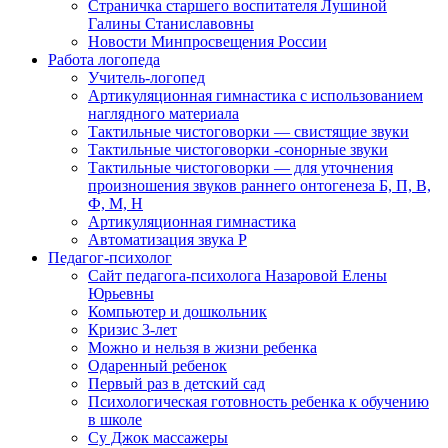
Страничка старшего воспитателя Лушиной
Галины Станиславовны
Новости Минпросвещения России
Работа логопеда
Учитель-логопед
Артикуляционная гимнастика с использованием
наглядного материала
Тактильные чистоговорки — свистящие звуки
Тактильные чистоговорки -сонорные звуки
Тактильные чистоговорки — для уточнения
произношения звуков раннего онтогенеза Б, П, В,
Ф, М, Н
Артикуляционная гимнастика
Автоматизация звука Р
Педагог-психолог
Сайт педагога-психолога Назаровой Елены
Юрьевны
Компьютер и дошкольник
Кризис 3-лет
Можно и нельзя в жизни ребенка
Одаренный ребенок
Первый раз в детский сад
Психологическая готовность ребенка к обучению
в школе
Су Джок массажеры