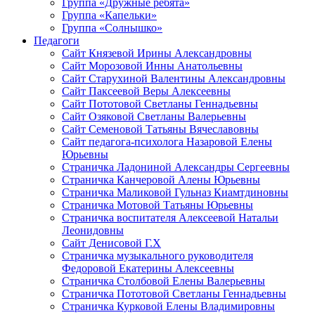
Группа «Дружные ребята»
Группа «Капельки»
Группа «Солнышко»
Педагоги
Сайт Князевой Ирины Александровны
Сайт Морозовой Инны Анатольевны
Сайт Старухиной Валентины Александровны
Сайт Паксеевой Веры Алексеевны
Сайт Пототовой Светланы Геннадьевны
Сайт Озяковой Светланы Валерьевны
Сайт Семеновой Татьяны Вячеславовны
Сайт педагога-психолога Назаровой Елены
Юрьевны
Страничка Ладониной Александры Сергеевны
Страничка Канчеровой Алены Юрьевны
Страничка Маликовой Гульназ Киамтдиновны
Страничка Мотовой Татьяны Юрьевны
Cтраничка воспитателя Алексеевой Натальи
Леонидовны
Сайт Денисовой Г.Х
Страничка музыкального руководителя
Федоровой Екатерины Алексеевны
Страничка Столбовой Елены Валерьевны
Страничка Пототовой Светланы Геннадьевны
Страничка Курковой Елены Владимировны