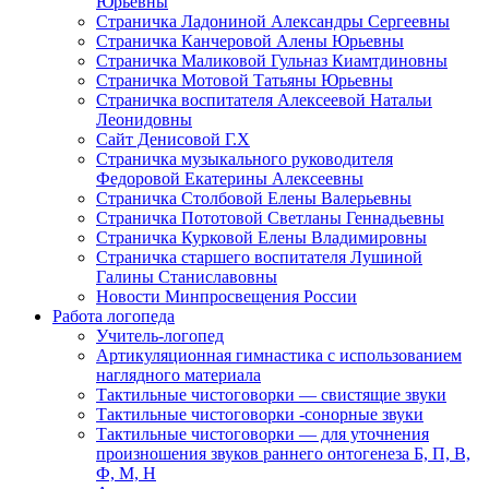
Юрьевны
Страничка Ладониной Александры Сергеевны
Страничка Канчеровой Алены Юрьевны
Страничка Маликовой Гульназ Киамтдиновны
Страничка Мотовой Татьяны Юрьевны
Cтраничка воспитателя Алексеевой Натальи
Леонидовны
Сайт Денисовой Г.Х
Страничка музыкального руководителя
Федоровой Екатерины Алексеевны
Страничка Столбовой Елены Валерьевны
Страничка Пототовой Светланы Геннадьевны
Страничка Курковой Елены Владимировны
Страничка старшего воспитателя Лушиной
Галины Станиславовны
Новости Минпросвещения России
Работа логопеда
Учитель-логопед
Артикуляционная гимнастика с использованием
наглядного материала
Тактильные чистоговорки — свистящие звуки
Тактильные чистоговорки -сонорные звуки
Тактильные чистоговорки — для уточнения
произношения звуков раннего онтогенеза Б, П, В,
Ф, М, Н