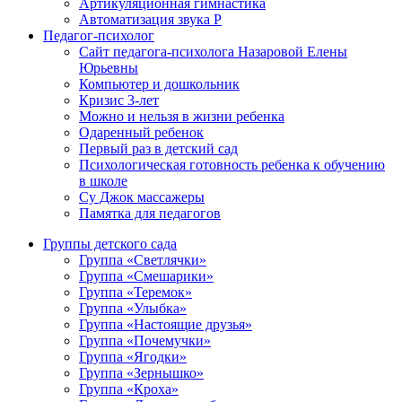
Артикуляционная гимнастика
Автоматизация звука Р
Педагог-психолог
Сайт педагога-психолога Назаровой Елены
Юрьевны
Компьютер и дошкольник
Кризис 3-лет
Можно и нельзя в жизни ребенка
Одаренный ребенок
Первый раз в детский сад
Психологическая готовность ребенка к обучению
в школе
Су Джок массажеры
Памятка для педагогов
Группы детского сада
Группа «Светлячки»
Группа «Смешарики»
Группа «Теремок»
Группа «Улыбка»
Группа «Настоящие друзья»
Группа «Почемучки»
Группа «Ягодки»
Группа «Зернышко»
Группа «Кроха»