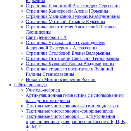
Юрьевны
Страничка Ладониной Александры Сергеевны
Страничка Канчеровой Алены Юрьевны
Страничка Маликовой Гульназ Киамтдиновны
Страничка Мотовой Татьяны Юрьевны
Cтраничка воспитателя Алексеевой Натальи
Леонидовны
Сайт Денисовой Г.Х
Страничка музыкального руководителя
Федоровой Екатерины Алексеевны
Страничка Столбовой Елены Валерьевны
Страничка Пототовой Светланы Геннадьевны
Страничка Курковой Елены Владимировны
Страничка старшего воспитателя Лушиной
Галины Станиславовны
Новости Минпросвещения России
Работа логопеда
Учитель-логопед
Артикуляционная гимнастика с использованием
наглядного материала
Тактильные чистоговорки — свистящие звуки
Тактильные чистоговорки -сонорные звуки
Тактильные чистоговорки — для уточнения
произношения звуков раннего онтогенеза Б, П, В,
Ф, М, Н