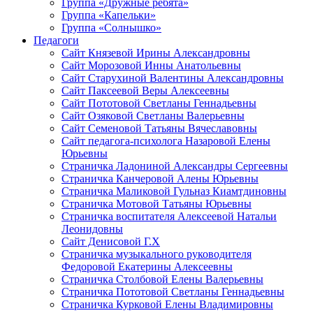
Группа «Дружные ребята»
Группа «Капельки»
Группа «Солнышко»
Педагоги
Сайт Князевой Ирины Александровны
Сайт Морозовой Инны Анатольевны
Сайт Старухиной Валентины Александровны
Сайт Паксеевой Веры Алексеевны
Сайт Пототовой Светланы Геннадьевны
Сайт Озяковой Светланы Валерьевны
Сайт Семеновой Татьяны Вячеславовны
Сайт педагога-психолога Назаровой Елены
Юрьевны
Страничка Ладониной Александры Сергеевны
Страничка Канчеровой Алены Юрьевны
Страничка Маликовой Гульназ Киамтдиновны
Страничка Мотовой Татьяны Юрьевны
Cтраничка воспитателя Алексеевой Натальи
Леонидовны
Сайт Денисовой Г.Х
Страничка музыкального руководителя
Федоровой Екатерины Алексеевны
Страничка Столбовой Елены Валерьевны
Страничка Пототовой Светланы Геннадьевны
Страничка Курковой Елены Владимировны