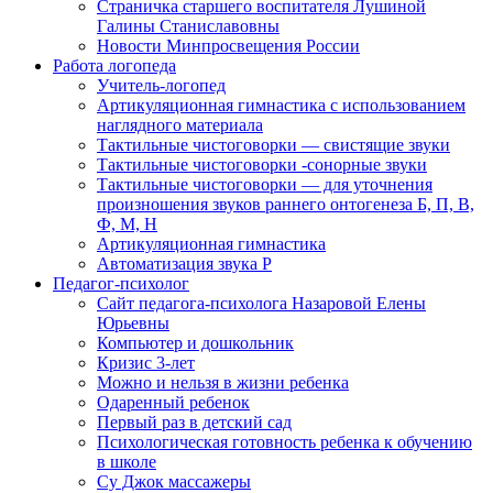
Страничка старшего воспитателя Лушиной
Галины Станиславовны
Новости Минпросвещения России
Работа логопеда
Учитель-логопед
Артикуляционная гимнастика с использованием
наглядного материала
Тактильные чистоговорки — свистящие звуки
Тактильные чистоговорки -сонорные звуки
Тактильные чистоговорки — для уточнения
произношения звуков раннего онтогенеза Б, П, В,
Ф, М, Н
Артикуляционная гимнастика
Автоматизация звука Р
Педагог-психолог
Сайт педагога-психолога Назаровой Елены
Юрьевны
Компьютер и дошкольник
Кризис 3-лет
Можно и нельзя в жизни ребенка
Одаренный ребенок
Первый раз в детский сад
Психологическая готовность ребенка к обучению
в школе
Су Джок массажеры