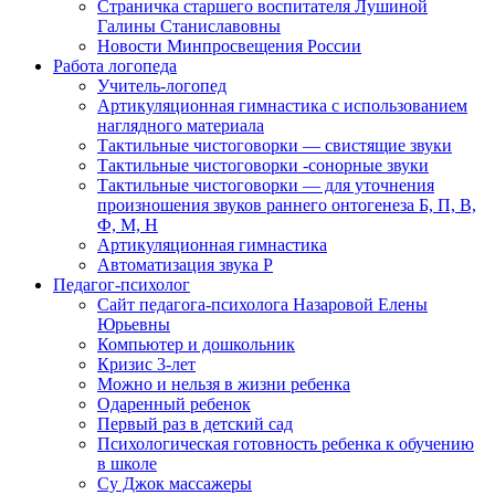
Страничка старшего воспитателя Лушиной
Галины Станиславовны
Новости Минпросвещения России
Работа логопеда
Учитель-логопед
Артикуляционная гимнастика с использованием
наглядного материала
Тактильные чистоговорки — свистящие звуки
Тактильные чистоговорки -сонорные звуки
Тактильные чистоговорки — для уточнения
произношения звуков раннего онтогенеза Б, П, В,
Ф, М, Н
Артикуляционная гимнастика
Автоматизация звука Р
Педагог-психолог
Сайт педагога-психолога Назаровой Елены
Юрьевны
Компьютер и дошкольник
Кризис 3-лет
Можно и нельзя в жизни ребенка
Одаренный ребенок
Первый раз в детский сад
Психологическая готовность ребенка к обучению
в школе
Су Джок массажеры