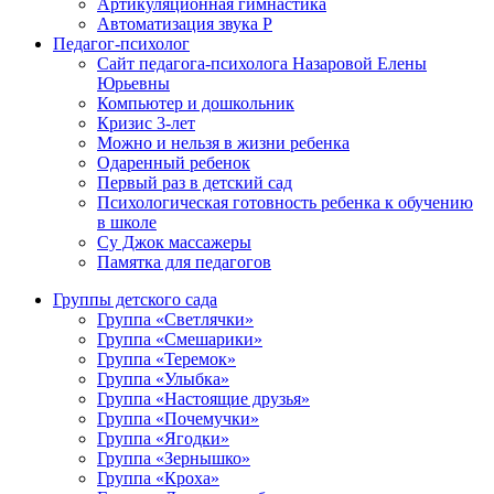
Артикуляционная гимнастика
Автоматизация звука Р
Педагог-психолог
Сайт педагога-психолога Назаровой Елены
Юрьевны
Компьютер и дошкольник
Кризис 3-лет
Можно и нельзя в жизни ребенка
Одаренный ребенок
Первый раз в детский сад
Психологическая готовность ребенка к обучению
в школе
Су Джок массажеры
Памятка для педагогов
Группы детского сада
Группа «Светлячки»
Группа «Смешарики»
Группа «Теремок»
Группа «Улыбка»
Группа «Настоящие друзья»
Группа «Почемучки»
Группа «Ягодки»
Группа «Зернышко»
Группа «Кроха»