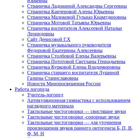
Юрьевны
Страничка Ладониной Александры Сергеевны
Страничка Канчеровой Алены Юрьевны
Страничка Маликовой Гульназ Киамтдиновны
Страничка Мотовой Татьяны Юрьевны
Cтраничка воспитателя Алексеевой Натальи
Леонидовны
Сайт Денисовой Г.Х
Страничка музыкального руководителя
Федоровой Екатерины Алексеевны
Страничка Столбовой Елены Валерьевны
Страничка Пототовой Светланы Геннадьевны
Страничка Курковой Елены Владимировны
Страничка старшего воспитателя Лушиной
Галины Станиславовны
Новости Минпросвещения России
Работа логопеда
Учитель-логопед
Артикуляционная гимнастика с использованием
наглядного материала
Тактильные чистоговорки — свистящие звуки
Тактильные чистоговорки -сонорные звуки
Тактильные чистоговорки — для уточнения
произношения звуков раннего онтогенеза Б, П, В,
Ф, М, Н