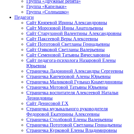
Группа «Дружные ребята»
Группа «Капельки»
Группа «Солнышко»
Педагоги
Сайт Князевой Ирины Александровны
Сайт Морозовой Инны Анатольевны
Сайт Старухиной Валентины Александровны
Сайт Паксеевой Веры Алексеевны
Сайт Пототовой Светланы Геннадьевны
Сайт Озяковой Светланы Валерьевны
Сайт Семеновой Татьяны Вячеславовны
Сайт педагога-психолога Назаровой Елены
Юрьевны
Страничка Ладониной Александры Сергеевны
Страничка Канчеровой Алены Юрьевны
Страничка Маликовой Гульназ Киамтдиновны
Страничка Мотовой Татьяны Юрьевны
Cтраничка воспитателя Алексеевой Натальи
Леонидовны
Сайт Денисовой Г.Х
Страничка музыкального руководителя
Федоровой Екатерины Алексеевны
Страничка Столбовой Елены Валерьевны
Страничка Пототовой Светланы Геннадьевны
Страничка Курковой Елены Владимировны