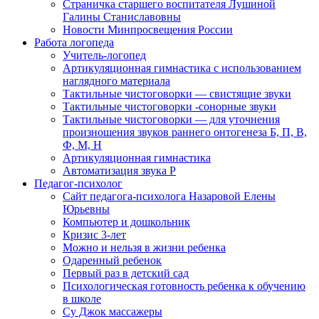
Страничка старшего воспитателя Лушиной
Галины Станиславовны
Новости Минпросвещения России
Работа логопеда
Учитель-логопед
Артикуляционная гимнастика с использованием
наглядного материала
Тактильные чистоговорки — свистящие звуки
Тактильные чистоговорки -сонорные звуки
Тактильные чистоговорки — для уточнения
произношения звуков раннего онтогенеза Б, П, В,
Ф, М, Н
Артикуляционная гимнастика
Автоматизация звука Р
Педагог-психолог
Сайт педагога-психолога Назаровой Елены
Юрьевны
Компьютер и дошкольник
Кризис 3-лет
Можно и нельзя в жизни ребенка
Одаренный ребенок
Первый раз в детский сад
Психологическая готовность ребенка к обучению
в школе
Су Джок массажеры