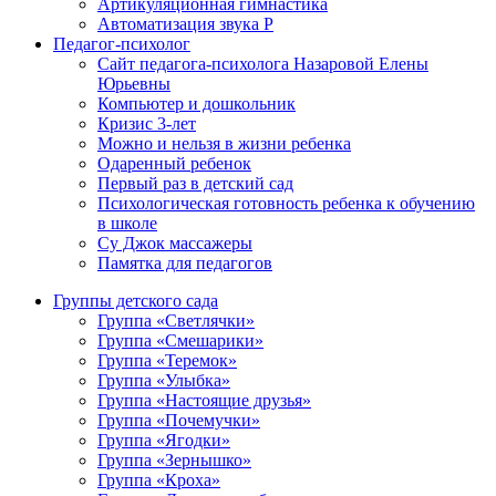
Артикуляционная гимнастика
Автоматизация звука Р
Педагог-психолог
Сайт педагога-психолога Назаровой Елены
Юрьевны
Компьютер и дошкольник
Кризис 3-лет
Можно и нельзя в жизни ребенка
Одаренный ребенок
Первый раз в детский сад
Психологическая готовность ребенка к обучению
в школе
Су Джок массажеры
Памятка для педагогов
Группы детского сада
Группа «Светлячки»
Группа «Смешарики»
Группа «Теремок»
Группа «Улыбка»
Группа «Настоящие друзья»
Группа «Почемучки»
Группа «Ягодки»
Группа «Зернышко»
Группа «Кроха»