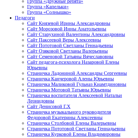
Группа «Дружные ребята»
Группа «Капельки»
Группа «Солнышко»
Педагоги
Сайт Князевой Ирины Александровны
Сайт Морозовой Инны Анатольевны
Сайт Старухиной Валентины Александровны
Сайт Паксеевой Веры Алексеевны
Сайт Пототовой Светланы Геннадьевны
Сайт Озяковой Светланы Валерьевны
Сайт Семеновой Татьяны Вячеславовны
Сайт педагога-психолога Назаровой Елены
Юрьевны
Страничка Ладониной Александры Сергеевны
Страничка Канчеровой Алены Юрьевны
Страничка Маликовой Гульназ Киамтдиновны
Страничка Мотовой Татьяны Юрьевны
Cтраничка воспитателя Алексеевой Натальи
Леонидовны
Сайт Денисовой Г.Х
Страничка музыкального руководителя
Федоровой Екатерины Алексеевны
Страничка Столбовой Елены Валерьевны
Страничка Пототовой Светланы Геннадьевны
Страничка Курковой Елены Владимировны