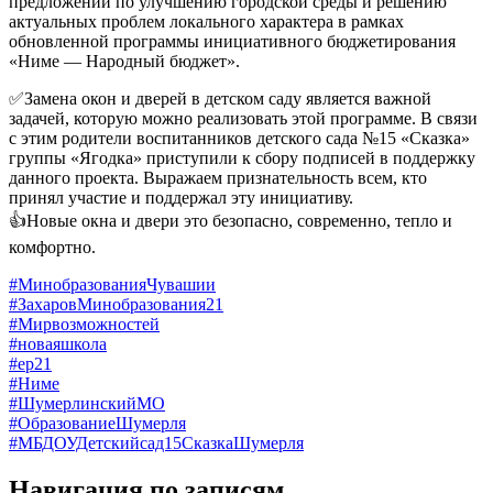
предложений по улучшению городской среды и решению
актуальных проблем локального характера в рамках
обновленной программы инициативного бюджетирования
«Ниме — Народный бюджет».
✅Замена окон и дверей в детском саду является важной
задачей, которую можно реализовать этой программе. В связи
с этим родители воспитанников детского сада №15 «Сказка»
группы «Ягодка» приступили к сбору подписей в поддержку
данного проекта. Выражаем признательность всем, кто
принял участие и поддержал эту инициативу.
👍Новые окна и двери это безопасно, современно, тепло и
комфортно.
#МинобразованияЧувашии
#ЗахаровМинобразования21
#Мирвозможностей
#новаяшкола
#ер21
#Ниме
#ШумерлинскийМО
#ОбразованиеШумерля
#МБДОУДетскийсад15СказкаШумерля
Навигация по записям