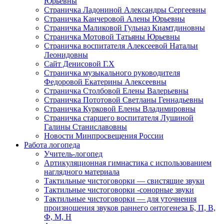
Юрьевны
Страничка Ладониной Александры Сергеевны
Страничка Канчеровой Алены Юрьевны
Страничка Маликовой Гульназ Киамтдиновны
Страничка Мотовой Татьяны Юрьевны
Cтраничка воспитателя Алексеевой Натальи
Леонидовны
Сайт Денисовой Г.Х
Страничка музыкального руководителя
Федоровой Екатерины Алексеевны
Страничка Столбовой Елены Валерьевны
Страничка Пототовой Светланы Геннадьевны
Страничка Курковой Елены Владимировны
Страничка старшего воспитателя Лушиной
Галины Станиславовны
Новости Минпросвещения России
Работа логопеда
Учитель-логопед
Артикуляционная гимнастика с использованием
наглядного материала
Тактильные чистоговорки — свистящие звуки
Тактильные чистоговорки -сонорные звуки
Тактильные чистоговорки — для уточнения
произношения звуков раннего онтогенеза Б, П, В,
Ф, М, Н