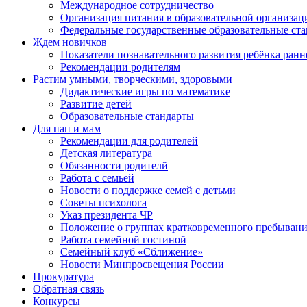
Международное сотрудничество
Организация питания в образовательной организац
Федеральные государственные образовательные ст
Ждем новичков
Показатели познавательного развития ребёнка ранн
Рекомендации родителям
Растим умными, творческими, здоровыми
Дидактические игры по математике
Развитие детей
Образовательные стандарты
Для пап и мам
Рекомендации для родителей
Детская литература
Обязанности родителй
Работа с семьей
Новости о поддержке семей с детьми
Советы психолога
Указ президента ЧР
Положение о группах кратковременного пребыван
Работа семейной гостиной
Семейный клуб «Сближение»
Новости Минпросвещения России
Прокуратура
Обратная связь
Конкурсы