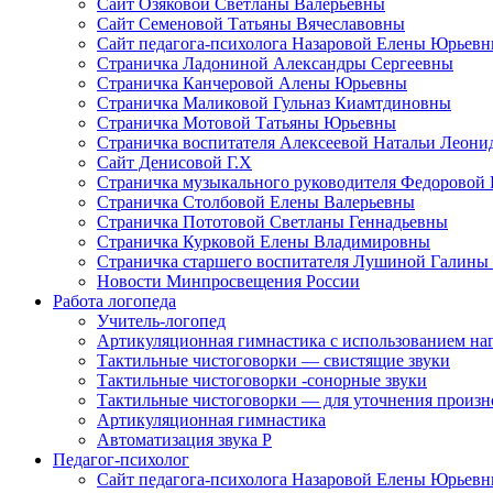
Сайт Озяковой Светланы Валерьевны
Сайт Семеновой Татьяны Вячеславовны
Сайт педагога-психолога Назаровой Елены Юрьев
Страничка Ладониной Александры Сергеевны
Страничка Канчеровой Алены Юрьевны
Страничка Маликовой Гульназ Киамтдиновны
Страничка Мотовой Татьяны Юрьевны
Cтраничка воспитателя Алексеевой Натальи Леон
Сайт Денисовой Г.Х
Страничка музыкального руководителя Федоровой
Страничка Столбовой Елены Валерьевны
Страничка Пототовой Светланы Геннадьевны
Страничка Курковой Елены Владимировны
Страничка старшего воспитателя Лушиной Галины
Новости Минпросвещения России
Работа логопеда
Учитель-логопед
Артикуляционная гимнастика с использованием наг
Тактильные чистоговорки — свистящие звуки
Тактильные чистоговорки -сонорные звуки
Тактильные чистоговорки — для уточнения произнош
Артикуляционная гимнастика
Автоматизация звука Р
Педагог-психолог
Сайт педагога-психолога Назаровой Елены Юрьев