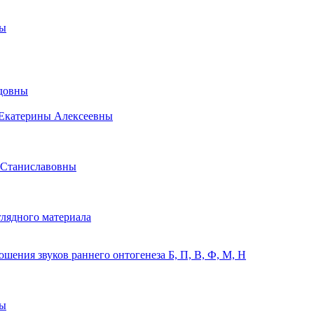
ны
идовны
 Екатерины Алексеевны
 Станиславовны
лядного материала
ения звуков раннего онтогенеза Б, П, В, Ф, М, Н
ны