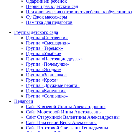
Одаренный ребенок
Первый раз в детский сад
Психологическая готовность ребенка к обучению в
Су Джок массажеры
Памятка для педагогов
Группы детского сада
Группа «Светлячки»
Группа «Смешарики»
Группа «Теремок»
Группа «Улыбка»
Группа «Настоящие друзья»
Группа «Почемучки»
Группа «Ягодки»
Группа «Зернышко»
Группа «Кроха»
Группа «Дружные ребята»
Группа «Капельки»
Группа «Солнышко»
Педагоги
Сайт Князевой Ирины Александровны
Сайт Морозовой Инны Анатольевны
Сайт Старухиной Валентины Александровны
Сайт Паксеевой Веры Алексеевны
Сайт Пототовой Светланы Геннадьевны