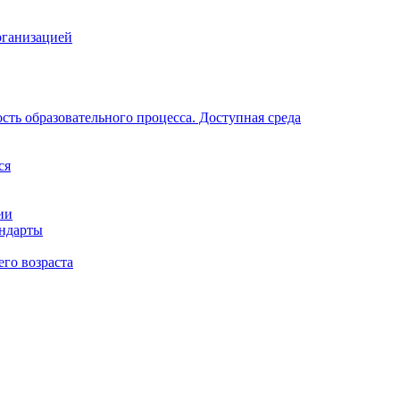
рганизацией
ть образовательного процесса. Доступная среда
ся
ии
андарты
его возраста