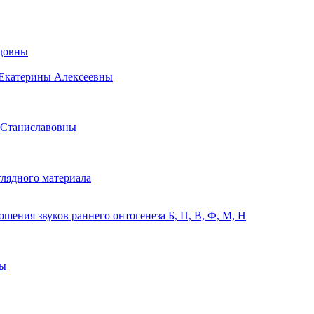
идовны
 Екатерины Алексеевны
 Станиславовны
лядного материала
ения звуков раннего онтогенеза Б, П, В, Ф, М, Н
ны