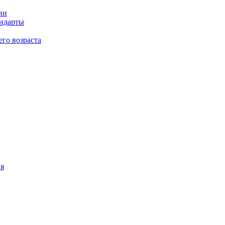
ии
андарты
его возраста
ия