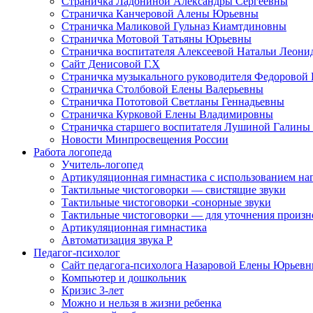
Страничка Ладониной Александры Сергеевны
Страничка Канчеровой Алены Юрьевны
Страничка Маликовой Гульназ Киамтдиновны
Страничка Мотовой Татьяны Юрьевны
Cтраничка воспитателя Алексеевой Натальи Леон
Сайт Денисовой Г.Х
Страничка музыкального руководителя Федоровой
Страничка Столбовой Елены Валерьевны
Страничка Пототовой Светланы Геннадьевны
Страничка Курковой Елены Владимировны
Страничка старшего воспитателя Лушиной Галины
Новости Минпросвещения России
Работа логопеда
Учитель-логопед
Артикуляционная гимнастика с использованием наг
Тактильные чистоговорки — свистящие звуки
Тактильные чистоговорки -сонорные звуки
Тактильные чистоговорки — для уточнения произнош
Артикуляционная гимнастика
Автоматизация звука Р
Педагог-психолог
Сайт педагога-психолога Назаровой Елены Юрьев
Компьютер и дошкольник
Кризис 3-лет
Можно и нельзя в жизни ребенка