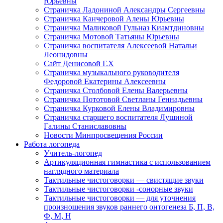
Юрьевны
Страничка Ладониной Александры Сергеевны
Страничка Канчеровой Алены Юрьевны
Страничка Маликовой Гульназ Киамтдиновны
Страничка Мотовой Татьяны Юрьевны
Cтраничка воспитателя Алексеевой Натальи
Леонидовны
Сайт Денисовой Г.Х
Страничка музыкального руководителя
Федоровой Екатерины Алексеевны
Страничка Столбовой Елены Валерьевны
Страничка Пототовой Светланы Геннадьевны
Страничка Курковой Елены Владимировны
Страничка старшего воспитателя Лушиной
Галины Станиславовны
Новости Минпросвещения России
Работа логопеда
Учитель-логопед
Артикуляционная гимнастика с использованием
наглядного материала
Тактильные чистоговорки — свистящие звуки
Тактильные чистоговорки -сонорные звуки
Тактильные чистоговорки — для уточнения
произношения звуков раннего онтогенеза Б, П, В,
Ф, М, Н