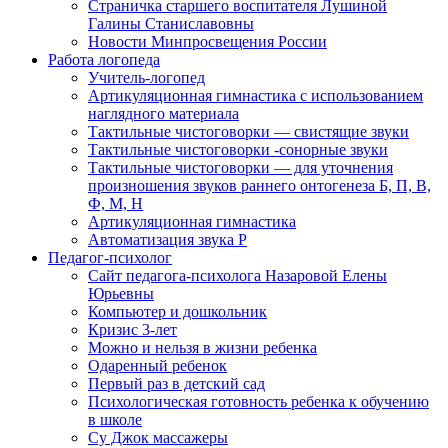
Страничка старшего воспитателя Лушиной
Галины Станиславовны
Новости Минпросвещения России
Работа логопеда
Учитель-логопед
Артикуляционная гимнастика с использованием
наглядного материала
Тактильные чистоговорки — свистящие звуки
Тактильные чистоговорки -сонорные звуки
Тактильные чистоговорки — для уточнения
произношения звуков раннего онтогенеза Б, П, В,
Ф, М, Н
Артикуляционная гимнастика
Автоматизация звука Р
Педагог-психолог
Сайт педагога-психолога Назаровой Елены
Юрьевны
Компьютер и дошкольник
Кризис 3-лет
Можно и нельзя в жизни ребенка
Одаренный ребенок
Первый раз в детский сад
Психологическая готовность ребенка к обучению
в школе
Су Джок массажеры