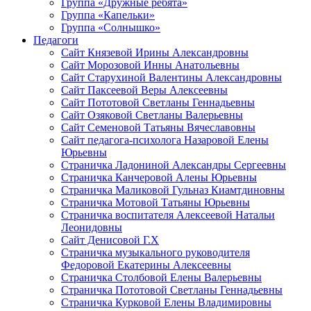
Группа «Дружные ребята»
Группа «Капельки»
Группа «Солнышко»
Педагоги
Сайт Князевой Ирины Александровны
Сайт Морозовой Инны Анатольевны
Сайт Старухиной Валентины Александровны
Сайт Паксеевой Веры Алексеевны
Сайт Пототовой Светланы Геннадьевны
Сайт Озяковой Светланы Валерьевны
Сайт Семеновой Татьяны Вячеславовны
Сайт педагога-психолога Назаровой Елены
Юрьевны
Страничка Ладониной Александры Сергеевны
Страничка Канчеровой Алены Юрьевны
Страничка Маликовой Гульназ Киамтдиновны
Страничка Мотовой Татьяны Юрьевны
Cтраничка воспитателя Алексеевой Натальи
Леонидовны
Сайт Денисовой Г.Х
Страничка музыкального руководителя
Федоровой Екатерины Алексеевны
Страничка Столбовой Елены Валерьевны
Страничка Пототовой Светланы Геннадьевны
Страничка Курковой Елены Владимировны