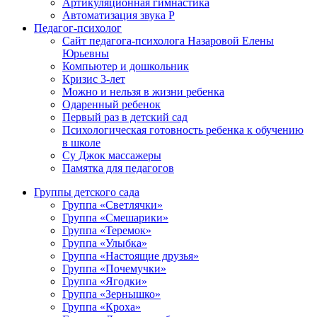
Артикуляционная гимнастика
Автоматизация звука Р
Педагог-психолог
Сайт педагога-психолога Назаровой Елены
Юрьевны
Компьютер и дошкольник
Кризис 3-лет
Можно и нельзя в жизни ребенка
Одаренный ребенок
Первый раз в детский сад
Психологическая готовность ребенка к обучению
в школе
Су Джок массажеры
Памятка для педагогов
Группы детского сада
Группа «Светлячки»
Группа «Смешарики»
Группа «Теремок»
Группа «Улыбка»
Группа «Настоящие друзья»
Группа «Почемучки»
Группа «Ягодки»
Группа «Зернышко»
Группа «Кроха»