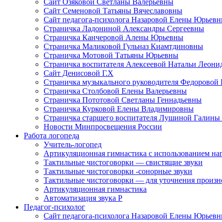
Сайт Озяковой Светланы Валерьевны
Сайт Семеновой Татьяны Вячеславовны
Сайт педагога-психолога Назаровой Елены Юрьев
Страничка Ладониной Александры Сергеевны
Страничка Канчеровой Алены Юрьевны
Страничка Маликовой Гульназ Киамтдиновны
Страничка Мотовой Татьяны Юрьевны
Cтраничка воспитателя Алексеевой Натальи Леон
Сайт Денисовой Г.Х
Страничка музыкального руководителя Федоровой
Страничка Столбовой Елены Валерьевны
Страничка Пототовой Светланы Геннадьевны
Страничка Курковой Елены Владимировны
Страничка старшего воспитателя Лушиной Галины
Новости Минпросвещения России
Работа логопеда
Учитель-логопед
Артикуляционная гимнастика с использованием наг
Тактильные чистоговорки — свистящие звуки
Тактильные чистоговорки -сонорные звуки
Тактильные чистоговорки — для уточнения произнош
Артикуляционная гимнастика
Автоматизация звука Р
Педагог-психолог
Сайт педагога-психолога Назаровой Елены Юрьев