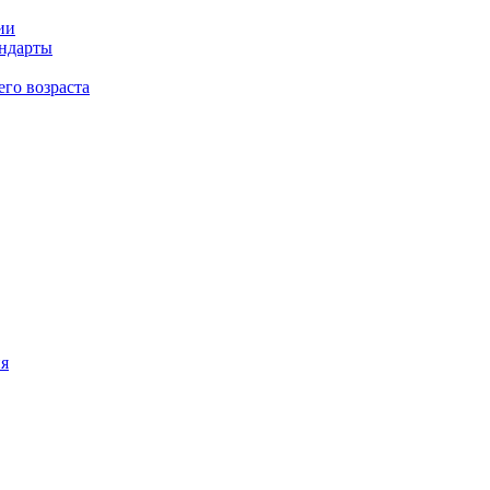
ии
андарты
его возраста
ия