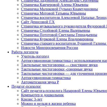
Страничка Ладониной Александры Сергеевны
Страничка Канчеровой Алены Юрьевны
Страничка Маликовой Гульназ Киамтдиновны
Страничка Мотовой Татьяны Юрьевны
Cтраничка воспитателя Алексеевой Натальи Леон
Сайт Денисовой Г.Х
Страничка музыкального руководителя Федоровой
Страничка Столбовой Елены Валерьевны
Страничка Пототовой Светланы Геннадьевны
Страничка Курковой Елены Владимировны
Страничка старшего воспитателя Лушиной Галины
Новости Минпросвещения России
Работа логопеда
Учитель-логопед
Артикуляционная гимнастика с использованием наг
Тактильные чистоговорки — свистящие звуки
Тактильные чистоговорки -сонорные звуки
Тактильные чистоговорки — для уточнения произнош
Артикуляционная гимнастика
Автоматизация звука Р
Педагог-психолог
Сайт педагога-психолога Назаровой Елены Юрьев
Компьютер и дошкольник
Кризис 3-лет
Можно и нельзя в жизни ребенка