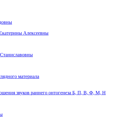
идовны
 Екатерины Алексеевны
 Станиславовны
лядного материала
ения звуков раннего онтогенеза Б, П, В, Ф, М, Н
ны