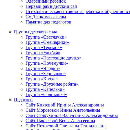
Одаренный ребенок
Первый раз в детский сад
Психологическая готовность ребенка к обучению в
Су Джок массажеры
Памятка для педагогов
Группы детского сада
Группа «Светлячки»
Группа «Смешарики»
Группа «Теремок»
Группа «Улыбка»
Группа «Настоящие друзья»
Группа «Почемучки»
Группа «Ягодки»
Группа «Зернышко»
Группа «Кроха»
Группа «Дружные ребята»
Группа «Капельки»
Группа «Солнышко»
Педагоги
Сайт Князевой Ирины Александровны
Сайт Морозовой Инны Анатольевны
Сайт Старухиной Валентины Александровны
Сайт Паксеевой Веры Алексеевны
Сайт Пототовой Светланы Геннадьевны