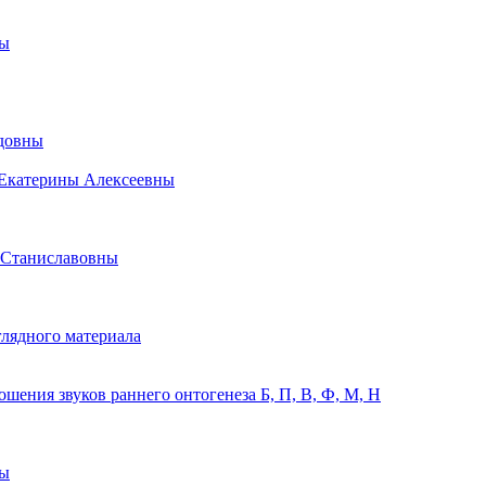
ны
идовны
 Екатерины Алексеевны
 Станиславовны
лядного материала
ения звуков раннего онтогенеза Б, П, В, Ф, М, Н
ны