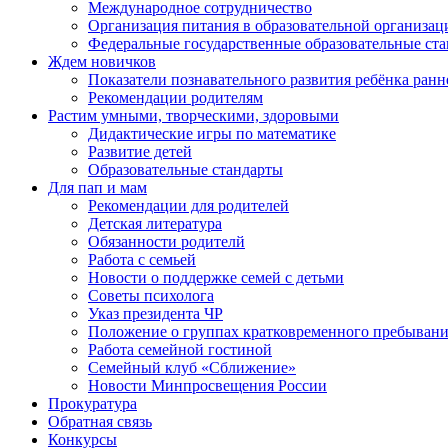
Международное сотрудничество
Организация питания в образовательной организац
Федеральные государственные образовательные ст
Ждем новичков
Показатели познавательного развития ребёнка ранн
Рекомендации родителям
Растим умными, творческими, здоровыми
Дидактические игры по математике
Развитие детей
Образовательные стандарты
Для пап и мам
Рекомендации для родителей
Детская литература
Обязанности родителй
Работа с семьей
Новости о поддержке семей с детьми
Советы психолога
Указ президента ЧР
Положение о группах кратковременного пребыван
Работа семейной гостиной
Семейный клуб «Сближение»
Новости Минпросвещения России
Прокуратура
Обратная связь
Конкурсы