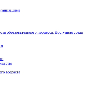
рганизацией
ть образовательного процесса. Доступная среда
ся
ии
андарты
его возраста