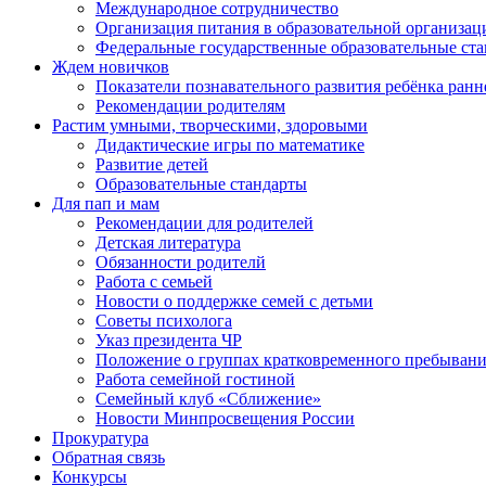
Международное сотрудничество
Организация питания в образовательной организац
Федеральные государственные образовательные ст
Ждем новичков
Показатели познавательного развития ребёнка ранн
Рекомендации родителям
Растим умными, творческими, здоровыми
Дидактические игры по математике
Развитие детей
Образовательные стандарты
Для пап и мам
Рекомендации для родителей
Детская литература
Обязанности родителй
Работа с семьей
Новости о поддержке семей с детьми
Советы психолога
Указ президента ЧР
Положение о группах кратковременного пребыван
Работа семейной гостиной
Семейный клуб «Сближение»
Новости Минпросвещения России
Прокуратура
Обратная связь
Конкурсы