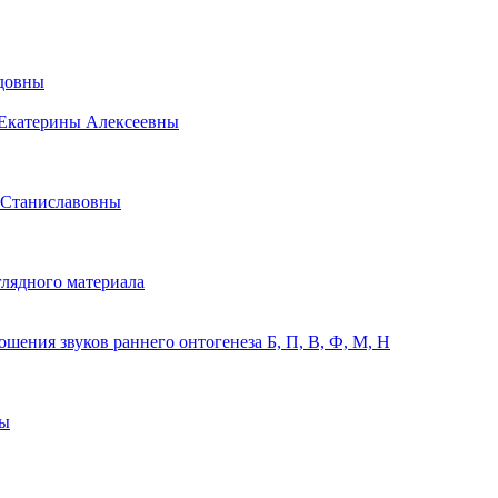
идовны
 Екатерины Алексеевны
 Станиславовны
лядного материала
ения звуков раннего онтогенеза Б, П, В, Ф, М, Н
ны