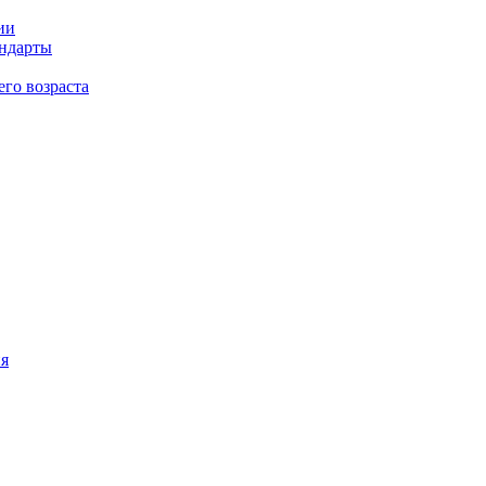
ии
андарты
его возраста
ия