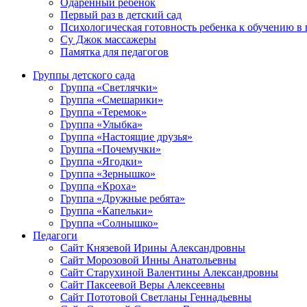
Одаренный ребенок
Первый раз в детский сад
Психологическая готовность ребенка к обучению в
Су Джок массажеры
Памятка для педагогов
Группы детского сада
Группа «Светлячки»
Группа «Смешарики»
Группа «Теремок»
Группа «Улыбка»
Группа «Настоящие друзья»
Группа «Почемучки»
Группа «Ягодки»
Группа «Зернышко»
Группа «Кроха»
Группа «Дружные ребята»
Группа «Капельки»
Группа «Солнышко»
Педагоги
Сайт Князевой Ирины Александровны
Сайт Морозовой Инны Анатольевны
Сайт Старухиной Валентины Александровны
Сайт Паксеевой Веры Алексеевны
Сайт Пототовой Светланы Геннадьевны