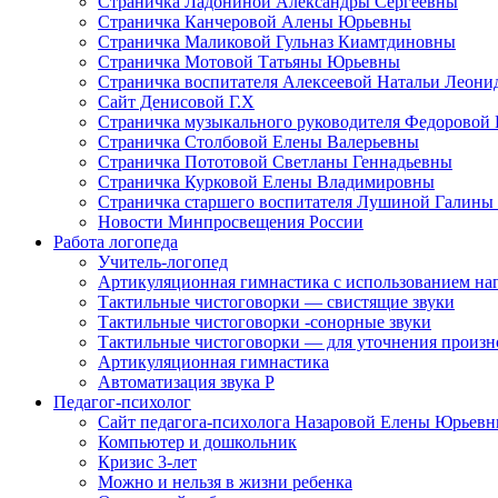
Страничка Ладониной Александры Сергеевны
Страничка Канчеровой Алены Юрьевны
Страничка Маликовой Гульназ Киамтдиновны
Страничка Мотовой Татьяны Юрьевны
Cтраничка воспитателя Алексеевой Натальи Леон
Сайт Денисовой Г.Х
Страничка музыкального руководителя Федоровой
Страничка Столбовой Елены Валерьевны
Страничка Пототовой Светланы Геннадьевны
Страничка Курковой Елены Владимировны
Страничка старшего воспитателя Лушиной Галины
Новости Минпросвещения России
Работа логопеда
Учитель-логопед
Артикуляционная гимнастика с использованием наг
Тактильные чистоговорки — свистящие звуки
Тактильные чистоговорки -сонорные звуки
Тактильные чистоговорки — для уточнения произнош
Артикуляционная гимнастика
Автоматизация звука Р
Педагог-психолог
Сайт педагога-психолога Назаровой Елены Юрьев
Компьютер и дошкольник
Кризис 3-лет
Можно и нельзя в жизни ребенка