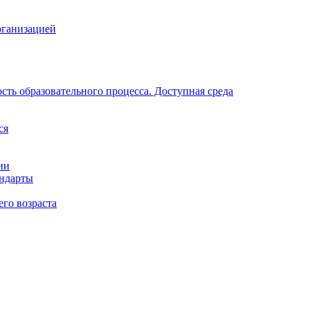
рганизацией
ть образовательного процесса. Доступная среда
ся
ии
андарты
его возраста