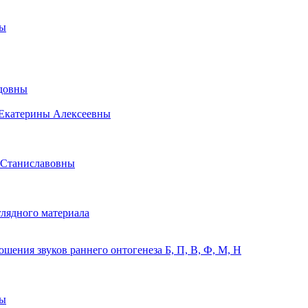
ны
идовны
 Екатерины Алексеевны
 Станиславовны
лядного материала
ения звуков раннего онтогенеза Б, П, В, Ф, М, Н
ны