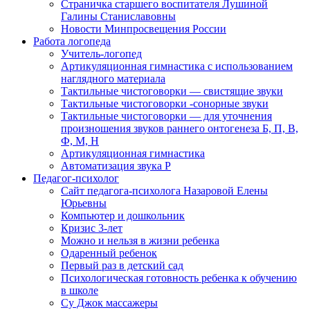
Страничка старшего воспитателя Лушиной
Галины Станиславовны
Новости Минпросвещения России
Работа логопеда
Учитель-логопед
Артикуляционная гимнастика с использованием
наглядного материала
Тактильные чистоговорки — свистящие звуки
Тактильные чистоговорки -сонорные звуки
Тактильные чистоговорки — для уточнения
произношения звуков раннего онтогенеза Б, П, В,
Ф, М, Н
Артикуляционная гимнастика
Автоматизация звука Р
Педагог-психолог
Сайт педагога-психолога Назаровой Елены
Юрьевны
Компьютер и дошкольник
Кризис 3-лет
Можно и нельзя в жизни ребенка
Одаренный ребенок
Первый раз в детский сад
Психологическая готовность ребенка к обучению
в школе
Су Джок массажеры