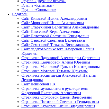
Группа «Дружные ребята»
Группа «Капельки»
Группа «Солнышко»
Педагоги
Сайт Князевой Ирины Александровны
Сайт Морозовой Инны Анатольевны
Сайт Старухиной Валентины Александровны
Сайт Паксеевой Веры Алексеевны
Сайт Пототовой Светланы Геннадьевны
Сайт Озяковой Светланы Валерьевны
Сайт Семеновой Татьяны Вячеславовны
Сайт педагога-психолога Назаровой Елены
Юрьевны
Страничка Ладониной Александры Сергеевны
Страничка Канчеровой Алены Юрьевны
Страничка Маликовой Гульназ Киамтдиновны
Страничка Мотовой Татьяны Юрьевны
Cтраничка воспитателя Алексеевой Натальи
Леонидовны
Сайт Денисовой Г.Х
Страничка музыкального руководителя
Федоровой Екатерины Алексеевны
Страничка Столбовой Елены Валерьевны
Страничка Пототовой Светланы Геннадьевны
Страничка Курковой Елены Владимировны