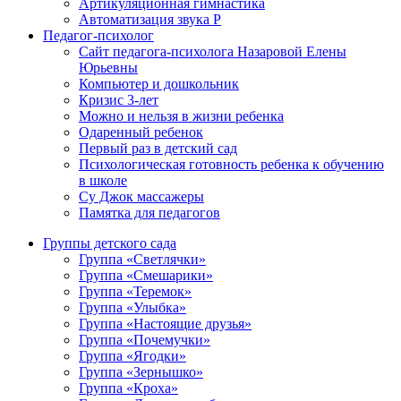
Артикуляционная гимнастика
Автоматизация звука Р
Педагог-психолог
Сайт педагога-психолога Назаровой Елены
Юрьевны
Компьютер и дошкольник
Кризис 3-лет
Можно и нельзя в жизни ребенка
Одаренный ребенок
Первый раз в детский сад
Психологическая готовность ребенка к обучению
в школе
Су Джок массажеры
Памятка для педагогов
Группы детского сада
Группа «Светлячки»
Группа «Смешарики»
Группа «Теремок»
Группа «Улыбка»
Группа «Настоящие друзья»
Группа «Почемучки»
Группа «Ягодки»
Группа «Зернышко»
Группа «Кроха»