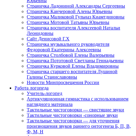
Юрьевны
Страничка Ладониной Александры Сергеевны
Страничка Канчеровой Алены Юрьевны
Страничка Маликовой Гульназ Киамтдиновны
Страничка Мотовой Татьяны Юрьевны
Cтраничка воспитателя Алексеевой Натальи
Леонидовны
Сайт Денисовой Г.Х
Страничка музыкального руководителя
Федоровой Екатерины Алексеевны
Страничка Столбовой Елены Валерьевны
Страничка Пототовой Светланы Геннадьевны
Страничка Курковой Елены Владимировны
Страничка старшего воспитателя Лушиной
Галины Станиславовны
Новости Минпросвещения России
Работа логопеда
Учитель-логопед
Артикуляционная гимнастика с использованием
наглядного материала
Тактильные чистоговорки — свистящие звуки
Тактильные чистоговорки -сонорные звуки
Тактильные чистоговорки — для уточнения
произношения звуков раннего онтогенеза Б, П, В,
Ф, М, Н