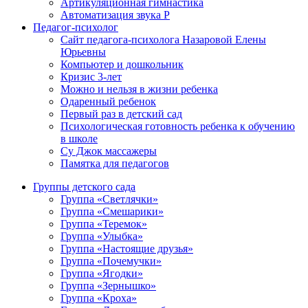
Артикуляционная гимнастика
Автоматизация звука Р
Педагог-психолог
Сайт педагога-психолога Назаровой Елены
Юрьевны
Компьютер и дошкольник
Кризис 3-лет
Можно и нельзя в жизни ребенка
Одаренный ребенок
Первый раз в детский сад
Психологическая готовность ребенка к обучению
в школе
Су Джок массажеры
Памятка для педагогов
Группы детского сада
Группа «Светлячки»
Группа «Смешарики»
Группа «Теремок»
Группа «Улыбка»
Группа «Настоящие друзья»
Группа «Почемучки»
Группа «Ягодки»
Группа «Зернышко»
Группа «Кроха»