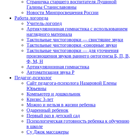
Страничка старшего воспитателя Лушиной
Галины Станиславовны
Новости Минпросвещения России
Работа логопеда
Учитель-логопед
Артикуляционная гимнастика с использованием
наглядного материала
Тактильные чистоговорки — свистящие звуки
Тактильные чистоговорки -сонорные звуки
Тактильные чистоговорки — для уточнения
произношения звуков раннего онтогенеза Б, П, В,
Ф, М, Н
Артикуляционная гимнастика
Автоматизация звука Р
Педагог-психолог
Сайт педагога-психолога Назаровой Елены
Юрьевны
Компьютер и дошкольник
Кризис 3-лет
Можно и нельзя в жизни ребенка
Одаренный ребенок
Первый раз в детский сад
Психологическая готовность ребенка к обучению
в школе
Су Джок массажеры