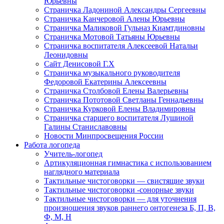
Юрьевны
Страничка Ладониной Александры Сергеевны
Страничка Канчеровой Алены Юрьевны
Страничка Маликовой Гульназ Киамтдиновны
Страничка Мотовой Татьяны Юрьевны
Cтраничка воспитателя Алексеевой Натальи
Леонидовны
Сайт Денисовой Г.Х
Страничка музыкального руководителя
Федоровой Екатерины Алексеевны
Страничка Столбовой Елены Валерьевны
Страничка Пототовой Светланы Геннадьевны
Страничка Курковой Елены Владимировны
Страничка старшего воспитателя Лушиной
Галины Станиславовны
Новости Минпросвещения России
Работа логопеда
Учитель-логопед
Артикуляционная гимнастика с использованием
наглядного материала
Тактильные чистоговорки — свистящие звуки
Тактильные чистоговорки -сонорные звуки
Тактильные чистоговорки — для уточнения
произношения звуков раннего онтогенеза Б, П, В,
Ф, М, Н