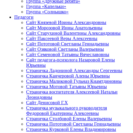
Группа «Дружные ребята»
Группа «Капельки»
Группа «Солнышко»
Педагоги
Сайт Князевой Ирины Александровны
Сайт Морозовой Инны Анатольевны
Сайт Старухиной Валентины Александровны
Сайт Паксеевой Веры Алексеевны
Сайт Пототовой Светланы Геннадьевны
Сайт Озяковой Светланы Валерьевны
Сайт Семеновой Татьяны Вячеславовны
Сайт педагога-психолога Назаровой Елены
Юрьевны
Страничка Ладониной Александры Сергеевны
Страничка Канчеровой Алены Юрьевны
Страничка Маликовой Гульназ Киамтдиновны
Страничка Мотовой Татьяны Юрьевны
Cтраничка воспитателя Алексеевой Натальи
Леонидовны
Сайт Денисовой Г.Х
Страничка музыкального руководителя
Федоровой Екатерины Алексеевны
Страничка Столбовой Елены Валерьевны
Страничка Пототовой Светланы Геннадьевны
Страничка Курковой Елены Владимировны