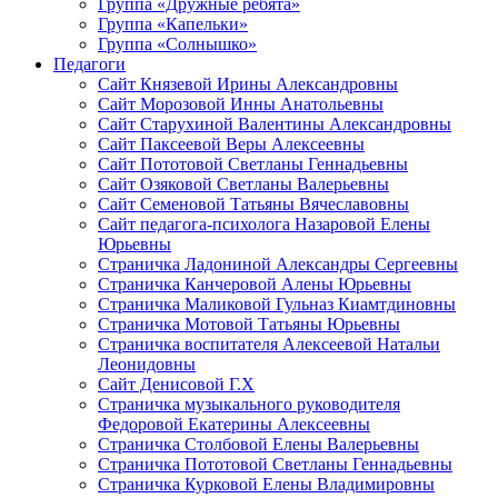
Группа «Дружные ребята»
Группа «Капельки»
Группа «Солнышко»
Педагоги
Сайт Князевой Ирины Александровны
Сайт Морозовой Инны Анатольевны
Сайт Старухиной Валентины Александровны
Сайт Паксеевой Веры Алексеевны
Сайт Пототовой Светланы Геннадьевны
Сайт Озяковой Светланы Валерьевны
Сайт Семеновой Татьяны Вячеславовны
Сайт педагога-психолога Назаровой Елены
Юрьевны
Страничка Ладониной Александры Сергеевны
Страничка Канчеровой Алены Юрьевны
Страничка Маликовой Гульназ Киамтдиновны
Страничка Мотовой Татьяны Юрьевны
Cтраничка воспитателя Алексеевой Натальи
Леонидовны
Сайт Денисовой Г.Х
Страничка музыкального руководителя
Федоровой Екатерины Алексеевны
Страничка Столбовой Елены Валерьевны
Страничка Пототовой Светланы Геннадьевны
Страничка Курковой Елены Владимировны