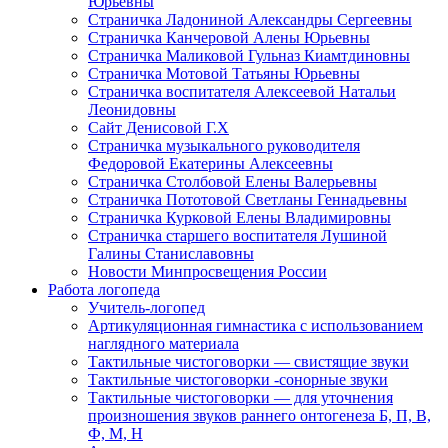
Юрьевны
Страничка Ладониной Александры Сергеевны
Страничка Канчеровой Алены Юрьевны
Страничка Маликовой Гульназ Киамтдиновны
Страничка Мотовой Татьяны Юрьевны
Cтраничка воспитателя Алексеевой Натальи
Леонидовны
Сайт Денисовой Г.Х
Страничка музыкального руководителя
Федоровой Екатерины Алексеевны
Страничка Столбовой Елены Валерьевны
Страничка Пототовой Светланы Геннадьевны
Страничка Курковой Елены Владимировны
Страничка старшего воспитателя Лушиной
Галины Станиславовны
Новости Минпросвещения России
Работа логопеда
Учитель-логопед
Артикуляционная гимнастика с использованием
наглядного материала
Тактильные чистоговорки — свистящие звуки
Тактильные чистоговорки -сонорные звуки
Тактильные чистоговорки — для уточнения
произношения звуков раннего онтогенеза Б, П, В,
Ф, М, Н