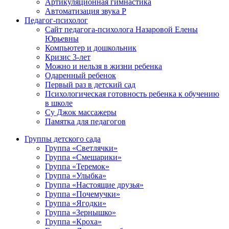
Артикуляционная гимнастика
Автоматизация звука Р
Педагог-психолог
Сайт педагога-психолога Назаровой Елены
Юрьевны
Компьютер и дошкольник
Кризис 3-лет
Можно и нельзя в жизни ребенка
Одаренный ребенок
Первый раз в детский сад
Психологическая готовность ребенка к обучению
в школе
Су Джок массажеры
Памятка для педагогов
Группы детского сада
Группа «Светлячки»
Группа «Смешарики»
Группа «Теремок»
Группа «Улыбка»
Группа «Настоящие друзья»
Группа «Почемучки»
Группа «Ягодки»
Группа «Зернышко»
Группа «Кроха»