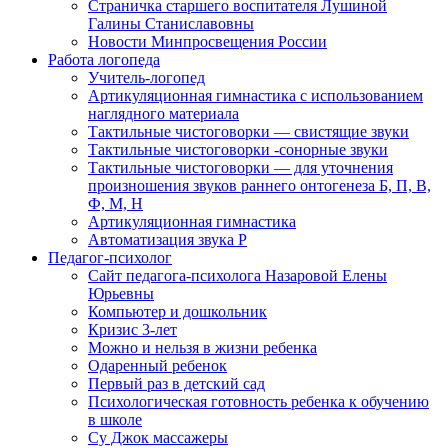
Страничка старшего воспитателя Лушиной
Галины Станиславовны
Новости Минпросвещения России
Работа логопеда
Учитель-логопед
Артикуляционная гимнастика с использованием
наглядного материала
Тактильные чистоговорки — свистящие звуки
Тактильные чистоговорки -сонорные звуки
Тактильные чистоговорки — для уточнения
произношения звуков раннего онтогенеза Б, П, В,
Ф, М, Н
Артикуляционная гимнастика
Автоматизация звука Р
Педагог-психолог
Сайт педагога-психолога Назаровой Елены
Юрьевны
Компьютер и дошкольник
Кризис 3-лет
Можно и нельзя в жизни ребенка
Одаренный ребенок
Первый раз в детский сад
Психологическая готовность ребенка к обучению
в школе
Су Джок массажеры