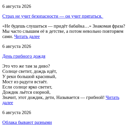
6 августа 2026
Страх не учит безопасности — он учит прятаться. ️
«Не будешь слушаться — придёт бабайка…» Знакомая фраза?
Мы часто слышим её в детстве, а потом невольно повторяем
сами.
Читать далее
6 августа 2026
День грибного дождя
Это что же там за диво?
Солнце светит, дождь идёт,
У реки большой красивый,
Мост из радуги встаёт.
Если солнце ярко светит,
Дождик льётся озорной,
Значит, этот дождик, дети, Называется — грибной!
Читать
далее
6 августа 2026
Облака бывают разными