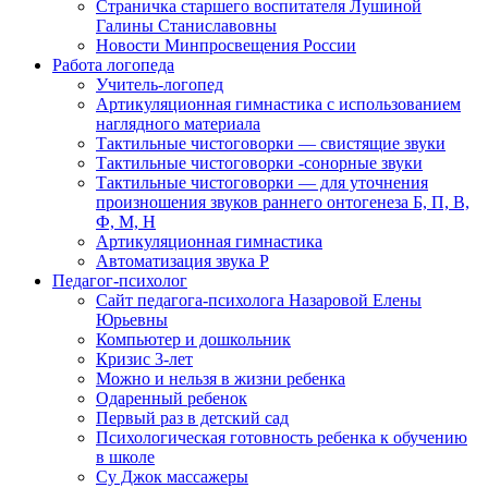
Страничка старшего воспитателя Лушиной
Галины Станиславовны
Новости Минпросвещения России
Работа логопеда
Учитель-логопед
Артикуляционная гимнастика с использованием
наглядного материала
Тактильные чистоговорки — свистящие звуки
Тактильные чистоговорки -сонорные звуки
Тактильные чистоговорки — для уточнения
произношения звуков раннего онтогенеза Б, П, В,
Ф, М, Н
Артикуляционная гимнастика
Автоматизация звука Р
Педагог-психолог
Сайт педагога-психолога Назаровой Елены
Юрьевны
Компьютер и дошкольник
Кризис 3-лет
Можно и нельзя в жизни ребенка
Одаренный ребенок
Первый раз в детский сад
Психологическая готовность ребенка к обучению
в школе
Су Джок массажеры