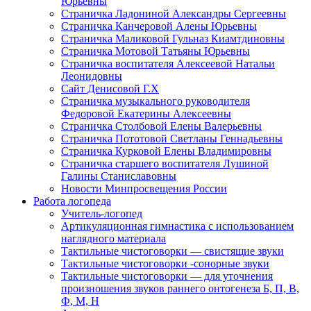
Юрьевны
Страничка Ладониной Александры Сергеевны
Страничка Канчеровой Алены Юрьевны
Страничка Маликовой Гульназ Киамтдиновны
Страничка Мотовой Татьяны Юрьевны
Cтраничка воспитателя Алексеевой Натальи
Леонидовны
Сайт Денисовой Г.Х
Страничка музыкального руководителя
Федоровой Екатерины Алексеевны
Страничка Столбовой Елены Валерьевны
Страничка Пототовой Светланы Геннадьевны
Страничка Курковой Елены Владимировны
Страничка старшего воспитателя Лушиной
Галины Станиславовны
Новости Минпросвещения России
Работа логопеда
Учитель-логопед
Артикуляционная гимнастика с использованием
наглядного материала
Тактильные чистоговорки — свистящие звуки
Тактильные чистоговорки -сонорные звуки
Тактильные чистоговорки — для уточнения
произношения звуков раннего онтогенеза Б, П, В,
Ф, М, Н