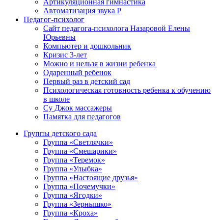
Артикуляционная гимнастика
Автоматизация звука Р
Педагог-психолог
Сайт педагога-психолога Назаровой Елены
Юрьевны
Компьютер и дошкольник
Кризис 3-лет
Можно и нельзя в жизни ребенка
Одаренный ребенок
Первый раз в детский сад
Психологическая готовность ребенка к обучению
в школе
Су Джок массажеры
Памятка для педагогов
Группы детского сада
Группа «Светлячки»
Группа «Смешарики»
Группа «Теремок»
Группа «Улыбка»
Группа «Настоящие друзья»
Группа «Почемучки»
Группа «Ягодки»
Группа «Зернышко»
Группа «Кроха»