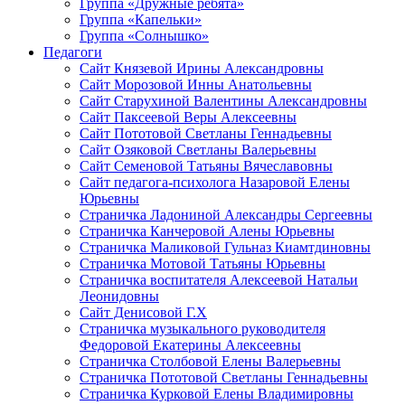
Группа «Дружные ребята»
Группа «Капельки»
Группа «Солнышко»
Педагоги
Сайт Князевой Ирины Александровны
Сайт Морозовой Инны Анатольевны
Сайт Старухиной Валентины Александровны
Сайт Паксеевой Веры Алексеевны
Сайт Пототовой Светланы Геннадьевны
Сайт Озяковой Светланы Валерьевны
Сайт Семеновой Татьяны Вячеславовны
Сайт педагога-психолога Назаровой Елены
Юрьевны
Страничка Ладониной Александры Сергеевны
Страничка Канчеровой Алены Юрьевны
Страничка Маликовой Гульназ Киамтдиновны
Страничка Мотовой Татьяны Юрьевны
Cтраничка воспитателя Алексеевой Натальи
Леонидовны
Сайт Денисовой Г.Х
Страничка музыкального руководителя
Федоровой Екатерины Алексеевны
Страничка Столбовой Елены Валерьевны
Страничка Пототовой Светланы Геннадьевны
Страничка Курковой Елены Владимировны