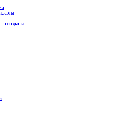
ии
андарты
его возраста
ия