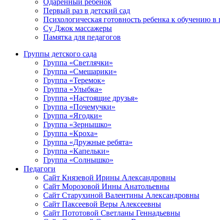
Одаренный ребенок
Первый раз в детский сад
Психологическая готовность ребенка к обучению в
Су Джок массажеры
Памятка для педагогов
Группы детского сада
Группа «Светлячки»
Группа «Смешарики»
Группа «Теремок»
Группа «Улыбка»
Группа «Настоящие друзья»
Группа «Почемучки»
Группа «Ягодки»
Группа «Зернышко»
Группа «Кроха»
Группа «Дружные ребята»
Группа «Капельки»
Группа «Солнышко»
Педагоги
Сайт Князевой Ирины Александровны
Сайт Морозовой Инны Анатольевны
Сайт Старухиной Валентины Александровны
Сайт Паксеевой Веры Алексеевны
Сайт Пототовой Светланы Геннадьевны