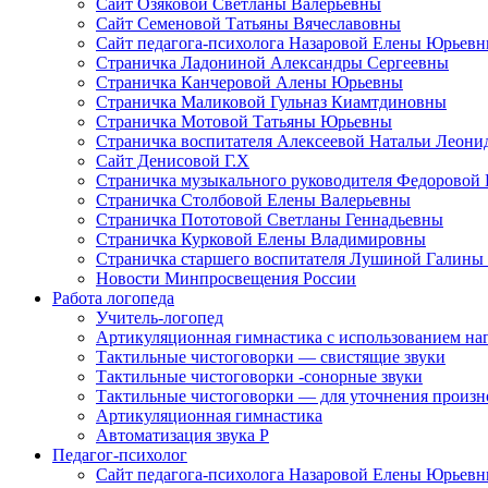
Сайт Озяковой Светланы Валерьевны
Сайт Семеновой Татьяны Вячеславовны
Сайт педагога-психолога Назаровой Елены Юрьев
Страничка Ладониной Александры Сергеевны
Страничка Канчеровой Алены Юрьевны
Страничка Маликовой Гульназ Киамтдиновны
Страничка Мотовой Татьяны Юрьевны
Cтраничка воспитателя Алексеевой Натальи Леон
Сайт Денисовой Г.Х
Страничка музыкального руководителя Федоровой
Страничка Столбовой Елены Валерьевны
Страничка Пототовой Светланы Геннадьевны
Страничка Курковой Елены Владимировны
Страничка старшего воспитателя Лушиной Галины
Новости Минпросвещения России
Работа логопеда
Учитель-логопед
Артикуляционная гимнастика с использованием наг
Тактильные чистоговорки — свистящие звуки
Тактильные чистоговорки -сонорные звуки
Тактильные чистоговорки — для уточнения произнош
Артикуляционная гимнастика
Автоматизация звука Р
Педагог-психолог
Сайт педагога-психолога Назаровой Елены Юрьев