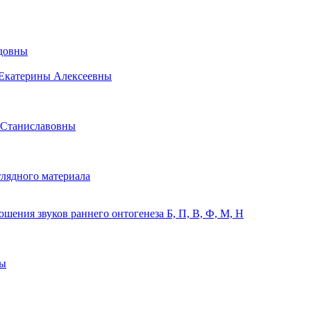
идовны
 Екатерины Алексеевны
 Станиславовны
лядного материала
ения звуков раннего онтогенеза Б, П, В, Ф, М, Н
ны