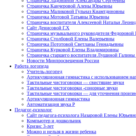
Страничка Ладониной Александры Сергеевны
Страничка Канчеровой Алены Юрьевны
Страничка Маликовой Гульназ Киамтдиновны
Страничка Мотовой Татьяны Юрьевны
Cтраничка воспитателя Алексеевой Натальи Леон
Сайт Денисовой Г.Х
Страничка музыкального руководителя Федоровой
Страничка Столбовой Елены Валерьевны
Страничка Пототовой Светланы Геннадьевны
Страничка Курковой Елены Владимировны
Страничка старшего воспитателя Лушиной Галины
Новости Минпросвещения России
Работа логопеда
Учитель-логопед
Артикуляционная гимнастика с использованием наг
Тактильные чистоговорки — свистящие звуки
Тактильные чистоговорки -сонорные звуки
Тактильные чистоговорки — для уточнения произнош
Артикуляционная гимнастика
Автоматизация звука Р
Педагог-психолог
Сайт педагога-психолога Назаровой Елены Юрьев
Компьютер и дошкольник
Кризис 3-лет
Можно и нельзя в жизни ребенка