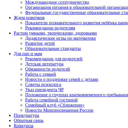
Международное сотрудничество
Организация питания в образовательной организац
Федеральные государственные образовательные ст
Ждем новичков
Показатели познавательного развития ребёнка ранн
Рекомендации родителям
Растим умными, творческими, здоровыми
Дидактические игры по математике
Развитие детей
Образовательные стандарты
Для пап и мам
Рекомендации для родителей
Детская литература
Обязанности родителй
Работа с семьей
Новости о поддержке семей с детьми
Советы психолога
Указ президента ЧР
Положение о группах кратковременного пребыван
Работа семейной гостиной
Семейный клуб «Сближение»
Новости Минпросвещения России
Прокуратура
Обратная связь
Конкурсы