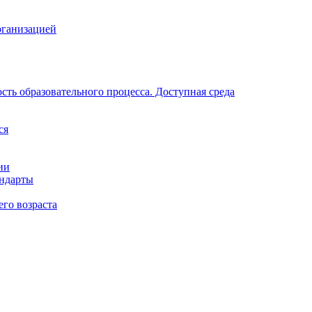
рганизацией
ть образовательного процесса. Доступная среда
ся
ии
андарты
его возраста