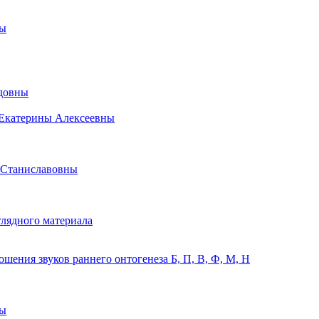
ны
идовны
 Екатерины Алексеевны
 Станиславовны
лядного материала
ения звуков раннего онтогенеза Б, П, В, Ф, М, Н
ны